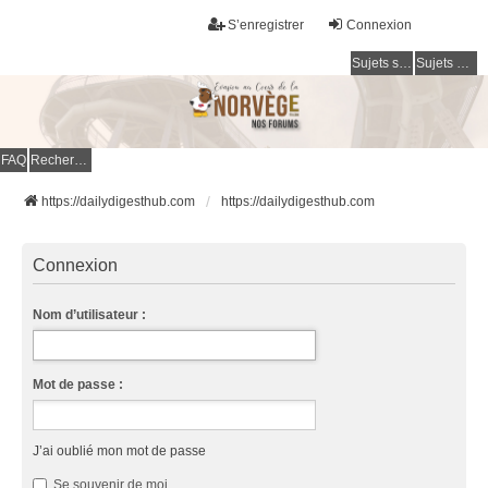
S’enregistrer
Connexion
Sujets sans réponse
Sujets actifs
FAQ
Rechercher
https://dailydigesthub.com
https://dailydigesthub.com
Connexion
Nom d’utilisateur :
Mot de passe :
J’ai oublié mon mot de passe
Se souvenir de moi