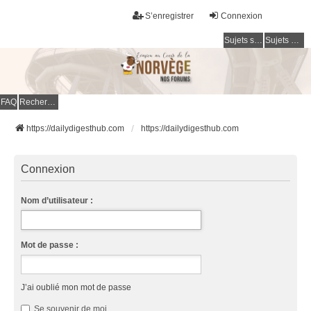
S’enregistrer
Connexion
Sujets sans réponse
Sujets actifs
FAQ
Rechercher
https://dailydigesthub.com
https://dailydigesthub.com
Connexion
Nom d’utilisateur :
Mot de passe :
J’ai oublié mon mot de passe
Se souvenir de moi