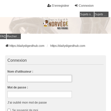
S’enregistrer
Connexion
Sujets sans réponse
Sujets actifs
FAQ
Rechercher
https://dailydigesthub.com
https://dailydigesthub.com
Connexion
Nom d’utilisateur :
Mot de passe :
J’ai oublié mon mot de passe
Se souvenir de moi