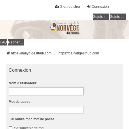
S’enregistrer
Connexion
Sujets sans réponse
Sujets actifs
FAQ
Rechercher
https://dailydigesthub.com
https://dailydigesthub.com
Connexion
Nom d’utilisateur :
Mot de passe :
J’ai oublié mon mot de passe
Se souvenir de moi