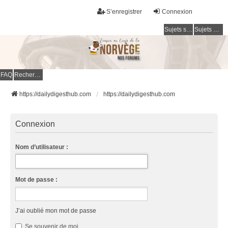
S’enregistrer
Connexion
Sujets sans réponse
Sujets actifs
FAQ
Rechercher
https://dailydigesthub.com
https://dailydigesthub.com
Connexion
Nom d’utilisateur :
Mot de passe :
J’ai oublié mon mot de passe
Se souvenir de moi