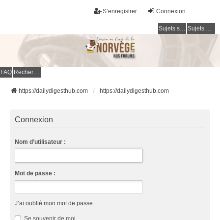
S’enregistrer
Connexion
Sujets sans réponse
Sujets actifs
FAQ
Rechercher
https://dailydigesthub.com
https://dailydigesthub.com
Connexion
Nom d’utilisateur :
Mot de passe :
J’ai oublié mon mot de passe
Se souvenir de moi