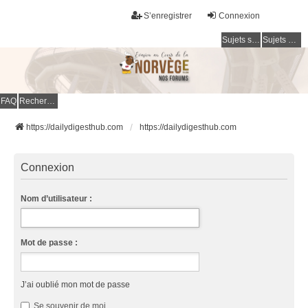
S’enregistrer
Connexion
Sujets sans réponse
Sujets actifs
FAQ
Rechercher
https://dailydigesthub.com
https://dailydigesthub.com
Connexion
Nom d’utilisateur :
Mot de passe :
J’ai oublié mon mot de passe
Se souvenir de moi