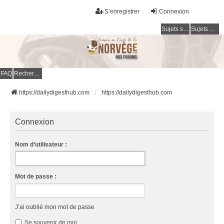
S’enregistrer
Connexion
Sujets sans réponse
Sujets actifs
FAQ
Rechercher
https://dailydigesthub.com
https://dailydigesthub.com
Connexion
Nom d’utilisateur :
Mot de passe :
J’ai oublié mon mot de passe
Se souvenir de moi