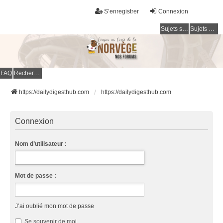
S’enregistrer
Connexion
Sujets sans réponse
Sujets actifs
FAQ
Rechercher
https://dailydigesthub.com
https://dailydigesthub.com
Connexion
Nom d’utilisateur :
Mot de passe :
J’ai oublié mon mot de passe
Se souvenir de moi