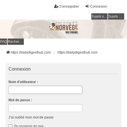
S’enregistrer
Connexion
Sujets sans réponse
Sujets actifs
FAQ
Rechercher
https://dailydigesthub.com
https://dailydigesthub.com
Connexion
Nom d’utilisateur :
Mot de passe :
J’ai oublié mon mot de passe
Se souvenir de moi