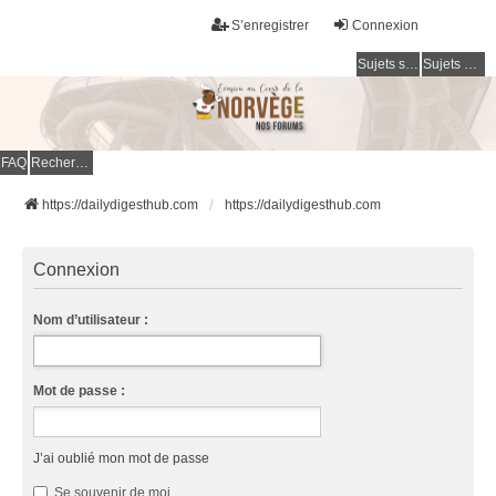
S’enregistrer
Connexion
Sujets sans réponse
Sujets actifs
FAQ
Rechercher
https://dailydigesthub.com
https://dailydigesthub.com
Connexion
Nom d’utilisateur :
Mot de passe :
J’ai oublié mon mot de passe
Se souvenir de moi