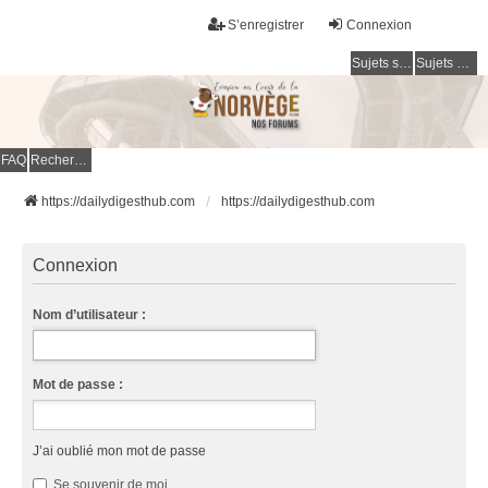
S’enregistrer
Connexion
Sujets sans réponse
Sujets actifs
FAQ
Rechercher
https://dailydigesthub.com
https://dailydigesthub.com
Connexion
Nom d’utilisateur :
Mot de passe :
J’ai oublié mon mot de passe
Se souvenir de moi