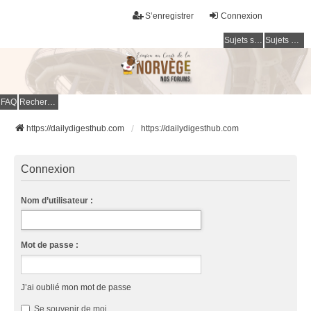
S’enregistrer
Connexion
Sujets sans réponse
Sujets actifs
FAQ
Rechercher
https://dailydigesthub.com
https://dailydigesthub.com
Connexion
Nom d’utilisateur :
Mot de passe :
J’ai oublié mon mot de passe
Se souvenir de moi