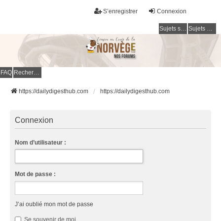
S’enregistrer
Connexion
Sujets sans réponse
Sujets actifs
FAQ
Rechercher
https://dailydigesthub.com
https://dailydigesthub.com
Connexion
Nom d’utilisateur :
Mot de passe :
J’ai oublié mon mot de passe
Se souvenir de moi