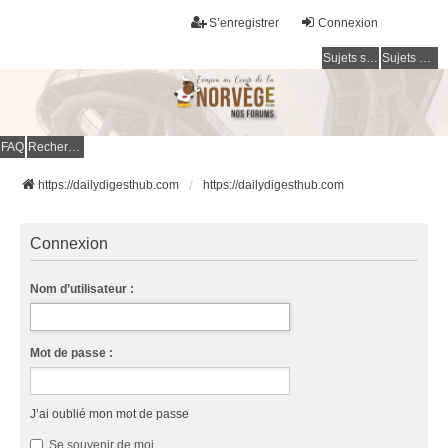
S’enregistrer
Connexion
Sujets sans réponse
Sujets actifs
FAQ
Rechercher
https://dailydigesthub.com
https://dailydigesthub.com
Connexion
Nom d’utilisateur :
Mot de passe :
J’ai oublié mon mot de passe
Se souvenir de moi