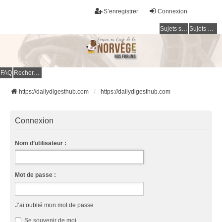
S’enregistrer
Connexion
Sujets sans réponse
Sujets actifs
FAQ
Rechercher
https://dailydigesthub.com
https://dailydigesthub.com
Connexion
Nom d’utilisateur :
Mot de passe :
J’ai oublié mon mot de passe
Se souvenir de moi