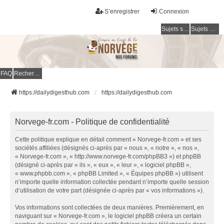
S’enregistrer
Connexion
Sujets sans réponse
Sujets actifs
FAQ
Rechercher
https://dailydigesthub.com
https://dailydigesthub.com
Norvege-fr.com - Politique de confidentialité
Cette politique explique en détail comment « Norvege-fr.com » et ses
sociétés affiliées (désignés ci-après par « nous », « notre », « nos »,
« Norvege-fr.com », « http://www.norvege-fr.com/phpBB3 ») et phpBB
(désigné ci-après par « ils », « eux », « leur », « logiciel phpBB »,
« www.phpbb.com », « phpBB Limited », « Équipes phpBB ») utilisent
n’importe quelle information collectée pendant n’importe quelle session
d’utilisation de votre part (désignée ci-après par « vos informations »).
Vos informations sont collectées de deux manières. Premièrement, en
naviguant sur « Norvege-fr.com », le logiciel phpBB créera un certain