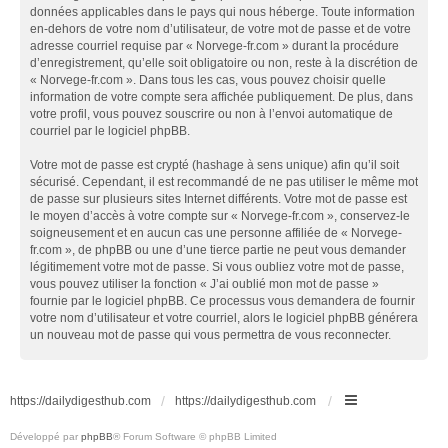
données applicables dans le pays qui nous héberge. Toute information
en-dehors de votre nom d’utilisateur, de votre mot de passe et de votre
adresse courriel requise par « Norvege-fr.com » durant la procédure
d’enregistrement, qu’elle soit obligatoire ou non, reste à la discrétion de
« Norvege-fr.com ». Dans tous les cas, vous pouvez choisir quelle
information de votre compte sera affichée publiquement. De plus, dans
votre profil, vous pouvez souscrire ou non à l’envoi automatique de
courriel par le logiciel phpBB.
Votre mot de passe est crypté (hashage à sens unique) afin qu’il soit
sécurisé. Cependant, il est recommandé de ne pas utiliser le même mot
de passe sur plusieurs sites Internet différents. Votre mot de passe est
le moyen d’accès à votre compte sur « Norvege-fr.com », conservez-le
soigneusement et en aucun cas une personne affiliée de « Norvege-
fr.com », de phpBB ou une d’une tierce partie ne peut vous demander
légitimement votre mot de passe. Si vous oubliez votre mot de passe,
vous pouvez utiliser la fonction « J’ai oublié mon mot de passe »
fournie par le logiciel phpBB. Ce processus vous demandera de fournir
votre nom d’utilisateur et votre courriel, alors le logiciel phpBB générera
un nouveau mot de passe qui vous permettra de vous reconnecter.
https://dailydigesthub.com
https://dailydigesthub.com
Développé par
phpBB
® Forum Software © phpBB Limited