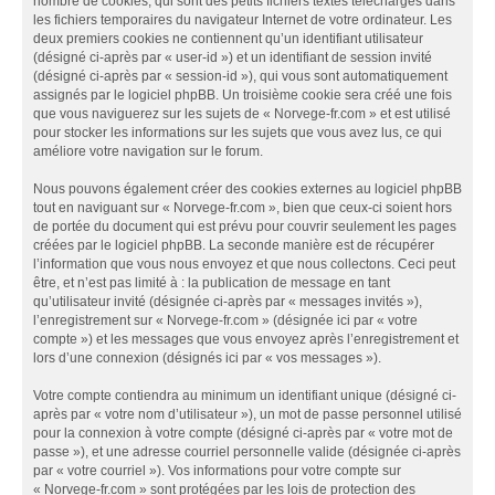
nombre de cookies, qui sont des petits fichiers textes téléchargés dans
les fichiers temporaires du navigateur Internet de votre ordinateur. Les
deux premiers cookies ne contiennent qu’un identifiant utilisateur
(désigné ci-après par « user-id ») et un identifiant de session invité
(désigné ci-après par « session-id »), qui vous sont automatiquement
assignés par le logiciel phpBB. Un troisième cookie sera créé une fois
que vous naviguerez sur les sujets de « Norvege-fr.com » et est utilisé
pour stocker les informations sur les sujets que vous avez lus, ce qui
améliore votre navigation sur le forum.
Nous pouvons également créer des cookies externes au logiciel phpBB
tout en naviguant sur « Norvege-fr.com », bien que ceux-ci soient hors
de portée du document qui est prévu pour couvrir seulement les pages
créées par le logiciel phpBB. La seconde manière est de récupérer
l’information que vous nous envoyez et que nous collectons. Ceci peut
être, et n’est pas limité à : la publication de message en tant
qu’utilisateur invité (désignée ci-après par « messages invités »),
l’enregistrement sur « Norvege-fr.com » (désignée ici par « votre
compte ») et les messages que vous envoyez après l’enregistrement et
lors d’une connexion (désignés ici par « vos messages »).
Votre compte contiendra au minimum un identifiant unique (désigné ci-
après par « votre nom d’utilisateur »), un mot de passe personnel utilisé
pour la connexion à votre compte (désigné ci-après par « votre mot de
passe »), et une adresse courriel personnelle valide (désignée ci-après
par « votre courriel »). Vos informations pour votre compte sur
« Norvege-fr.com » sont protégées par les lois de protection des