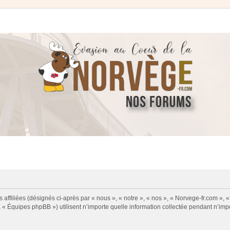
 affiliées (désignés ci-après par « nous », « notre », « nos », « Norvege-fr.com », 
« Équipes phpBB ») utilisent n’importe quelle information collectée pendant n’impor