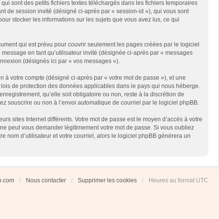
i sont des petits fichiers textes téléchargés dans les fichiers temporaires
ant de session invité (désigné ci-après par « session-id »), qui vous sont
our stocker les informations sur les sujets que vous avez lus, ce qui
ment qui est prévu pour couvrir seulement les pages créées par le logiciel
e message en tant qu’utilisateur invité (désignée ci-après par « messages
connexion (désignés ici par « vos messages »).
n à votre compte (désigné ci-après par « votre mot de passe »), et une
es lois de protection des données applicables dans le pays qui nous héberge.
registrement, qu’elle soit obligatoire ou non, reste à la discrétion de
ez souscrire ou non à l’envoi automatique de courriel par le logiciel phpBB.
rs sites Internet différents. Votre mot de passe est le moyen d’accès à votre
 ne peut vous demander légitimement votre mot de passe. Si vous oubliez
 nom d’utilisateur et votre courriel, alors le logiciel phpBB générera un
ub.com
Nous contacter
Supprimer les cookies
Heures au format
UTC