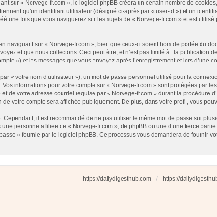
t sur « Norvege-fr.com », le logiciel phpBB créera un certain nombre de cookies, qu
nnent qu’un identifiant utilisateur (désigné ci-après par « user-id ») et un identifi
 une fois que vous naviguerez sur les sujets de « Norvege-fr.com » et est utilisé p
 naviguant sur « Norvege-fr.com », bien que ceux-ci soient hors de portée du docu
ez et que nous collectons. Ceci peut être, et n’est pas limité à : la publication d
e compte ») et les messages que vous envoyez après l’enregistrement et lors d’une 
ar « votre nom d’utilisateur »), un mot de passe personnel utilisé pour la connexio
»). Vos informations pour votre compte sur « Norvege-fr.com » sont protégées par l
et de votre adresse courriel requise par « Norvege-fr.com » durant la procédure d’en
n de votre compte sera affichée publiquement. De plus, dans votre profil, vous pouv
é. Cependant, il est recommandé de ne pas utiliser le même mot de passe sur plusieu
une personne affiliée de « Norvege-fr.com », de phpBB ou une d’une tierce partie
 passe » fournie par le logiciel phpBB. Ce processus vous demandera de fournir votre
https://dailydigesthub.com
https://dailydigesth