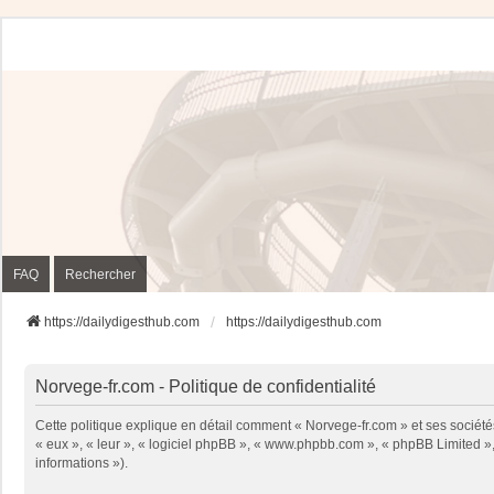
FAQ
Rechercher
https://dailydigesthub.com
https://dailydigesthub.com
Norvege-fr.com - Politique de confidentialité
Cette politique explique en détail comment « Norvege-fr.com » et ses sociétés
« eux », « leur », « logiciel phpBB », « www.phpbb.com », « phpBB Limited », 
informations »).