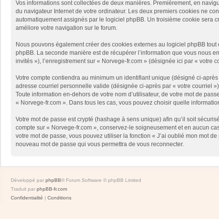
Vos informations sont collectées de deux manières. Premièrement, en naviguan
du navigateur Internet de votre ordinateur. Les deux premiers cookies ne contie
automatiquement assignés par le logiciel phpBB. Un troisième cookie sera créé
améliore votre navigation sur le forum.
Nous pouvons également créer des cookies externes au logiciel phpBB tout en
phpBB. La seconde manière est de récupérer l’information que vous nous envoy
invités »), l’enregistrement sur « Norvege-fr.com » (désignée ici par « votr
Votre compte contiendra au minimum un identifiant unique (désigné ci-après p
adresse courriel personnelle valide (désignée ci-après par « votre courriel 
Toute information en-dehors de votre nom d’utilisateur, de votre mot de passe 
« Norvege-fr.com ». Dans tous les cas, vous pouvez choisir quelle informatio
Votre mot de passe est crypté (hashage à sens unique) afin qu’il soit sécuris
compte sur « Norvege-fr.com », conservez-le soigneusement et en aucun cas 
votre mot de passe, vous pouvez utiliser la fonction « J’ai oublié mon mot de
nouveau mot de passe qui vous permettra de vous reconnecter.
Développé par
phpBB
® Forum Software © phpBB Limited
Traduit par
phpBB-fr.com
Confidentialité
|
Conditions