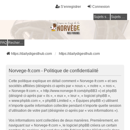
S’enregistrer
Connexion
Sujets sans réponse
Sujets actifs
FAQ
Rechercher
https://dailydigesthub.com
https://dailydigesthub.com
Norvege-fr.com - Politique de confidentialité
Cette politique explique en détail comment « Norvege-fr.com » et ses
sociétés affiliées (désignés ci-après par « nous », « notre », « nos »,
« Norvege-fr.com », « http://www.norvege-fr.com/phpBB3 ») et phpBB
(désigné ci-après par « ils », « eux », « leur », « logiciel phpBB »,
« www.phpbb.com », « phpBB Limited », « Équipes phpBB ») utilisent
n’importe quelle information collectée pendant n’importe quelle session
d’utilisation de votre part (désignée ci-après par « vos informations »).
Vos informations sont collectées de deux manières. Premièrement, en
naviguant sur « Norvege-fr.com », le logiciel phpBB créera un certain