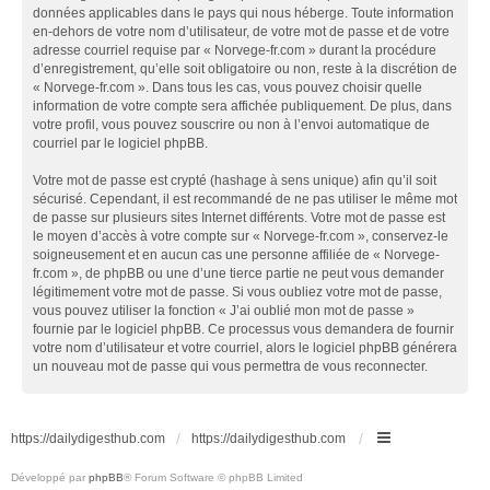
données applicables dans le pays qui nous héberge. Toute information
en-dehors de votre nom d’utilisateur, de votre mot de passe et de votre
adresse courriel requise par « Norvege-fr.com » durant la procédure
d’enregistrement, qu’elle soit obligatoire ou non, reste à la discrétion de
« Norvege-fr.com ». Dans tous les cas, vous pouvez choisir quelle
information de votre compte sera affichée publiquement. De plus, dans
votre profil, vous pouvez souscrire ou non à l’envoi automatique de
courriel par le logiciel phpBB.
Votre mot de passe est crypté (hashage à sens unique) afin qu’il soit
sécurisé. Cependant, il est recommandé de ne pas utiliser le même mot
de passe sur plusieurs sites Internet différents. Votre mot de passe est
le moyen d’accès à votre compte sur « Norvege-fr.com », conservez-le
soigneusement et en aucun cas une personne affiliée de « Norvege-
fr.com », de phpBB ou une d’une tierce partie ne peut vous demander
légitimement votre mot de passe. Si vous oubliez votre mot de passe,
vous pouvez utiliser la fonction « J’ai oublié mon mot de passe »
fournie par le logiciel phpBB. Ce processus vous demandera de fournir
votre nom d’utilisateur et votre courriel, alors le logiciel phpBB générera
un nouveau mot de passe qui vous permettra de vous reconnecter.
https://dailydigesthub.com
https://dailydigesthub.com
Développé par
phpBB
® Forum Software © phpBB Limited