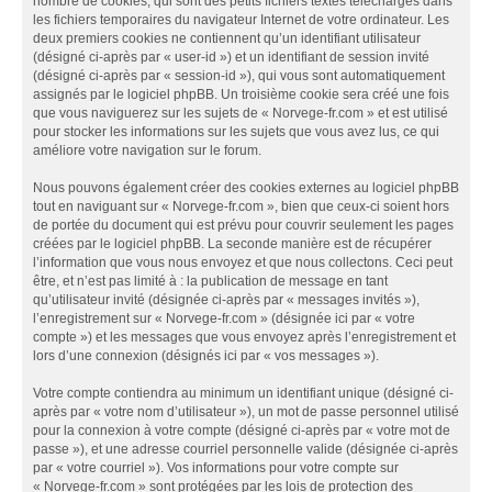
nombre de cookies, qui sont des petits fichiers textes téléchargés dans
les fichiers temporaires du navigateur Internet de votre ordinateur. Les
deux premiers cookies ne contiennent qu’un identifiant utilisateur
(désigné ci-après par « user-id ») et un identifiant de session invité
(désigné ci-après par « session-id »), qui vous sont automatiquement
assignés par le logiciel phpBB. Un troisième cookie sera créé une fois
que vous naviguerez sur les sujets de « Norvege-fr.com » et est utilisé
pour stocker les informations sur les sujets que vous avez lus, ce qui
améliore votre navigation sur le forum.
Nous pouvons également créer des cookies externes au logiciel phpBB
tout en naviguant sur « Norvege-fr.com », bien que ceux-ci soient hors
de portée du document qui est prévu pour couvrir seulement les pages
créées par le logiciel phpBB. La seconde manière est de récupérer
l’information que vous nous envoyez et que nous collectons. Ceci peut
être, et n’est pas limité à : la publication de message en tant
qu’utilisateur invité (désignée ci-après par « messages invités »),
l’enregistrement sur « Norvege-fr.com » (désignée ici par « votre
compte ») et les messages que vous envoyez après l’enregistrement et
lors d’une connexion (désignés ici par « vos messages »).
Votre compte contiendra au minimum un identifiant unique (désigné ci-
après par « votre nom d’utilisateur »), un mot de passe personnel utilisé
pour la connexion à votre compte (désigné ci-après par « votre mot de
passe »), et une adresse courriel personnelle valide (désignée ci-après
par « votre courriel »). Vos informations pour votre compte sur
« Norvege-fr.com » sont protégées par les lois de protection des