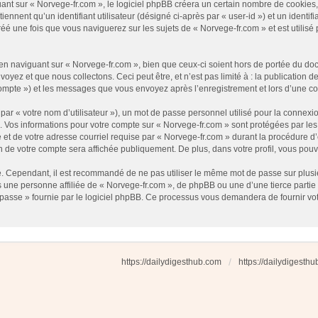
t sur « Norvege-fr.com », le logiciel phpBB créera un certain nombre de cookies, qu
nnent qu’un identifiant utilisateur (désigné ci-après par « user-id ») et un identifi
 une fois que vous naviguerez sur les sujets de « Norvege-fr.com » et est utilisé p
 naviguant sur « Norvege-fr.com », bien que ceux-ci soient hors de portée du docu
ez et que nous collectons. Ceci peut être, et n’est pas limité à : la publication d
e compte ») et les messages que vous envoyez après l’enregistrement et lors d’une 
ar « votre nom d’utilisateur »), un mot de passe personnel utilisé pour la connexio
»). Vos informations pour votre compte sur « Norvege-fr.com » sont protégées par l
et de votre adresse courriel requise par « Norvege-fr.com » durant la procédure d’en
n de votre compte sera affichée publiquement. De plus, dans votre profil, vous pouv
é. Cependant, il est recommandé de ne pas utiliser le même mot de passe sur plusieu
une personne affiliée de « Norvege-fr.com », de phpBB ou une d’une tierce partie
 passe » fournie par le logiciel phpBB. Ce processus vous demandera de fournir votre
https://dailydigesthub.com
https://dailydigesth