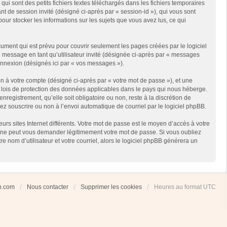
i sont des petits fichiers textes téléchargés dans les fichiers temporaires
ant de session invité (désigné ci-après par « session-id »), qui vous sont
our stocker les informations sur les sujets que vous avez lus, ce qui
ment qui est prévu pour couvrir seulement les pages créées par le logiciel
e message en tant qu’utilisateur invité (désignée ci-après par « messages
connexion (désignés ici par « vos messages »).
n à votre compte (désigné ci-après par « votre mot de passe »), et une
es lois de protection des données applicables dans le pays qui nous héberge.
registrement, qu’elle soit obligatoire ou non, reste à la discrétion de
ez souscrire ou non à l’envoi automatique de courriel par le logiciel phpBB.
rs sites Internet différents. Votre mot de passe est le moyen d’accès à votre
 ne peut vous demander légitimement votre mot de passe. Si vous oubliez
 nom d’utilisateur et votre courriel, alors le logiciel phpBB générera un
ub.com
Nous contacter
Supprimer les cookies
Heures au format
UTC