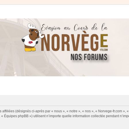
 affiliées (désignés ci-après par « nous », « notre », « nos », « Norvege-fr.com », 
« Équipes phpBB ») utilisent n’importe quelle information collectée pendant n’impor