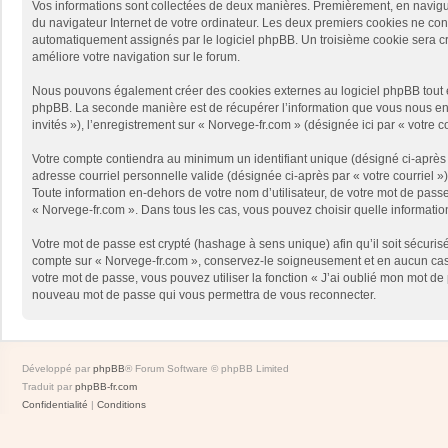
Vos informations sont collectées de deux manières. Premièrement, en naviguan
du navigateur Internet de votre ordinateur. Les deux premiers cookies ne contie
automatiquement assignés par le logiciel phpBB. Un troisième cookie sera créé
améliore votre navigation sur le forum.
Nous pouvons également créer des cookies externes au logiciel phpBB tout en
phpBB. La seconde manière est de récupérer l’information que vous nous envoy
invités »), l’enregistrement sur « Norvege-fr.com » (désignée ici par « votr
Votre compte contiendra au minimum un identifiant unique (désigné ci-après p
adresse courriel personnelle valide (désignée ci-après par « votre courriel 
Toute information en-dehors de votre nom d’utilisateur, de votre mot de passe 
« Norvege-fr.com ». Dans tous les cas, vous pouvez choisir quelle informatio
Votre mot de passe est crypté (hashage à sens unique) afin qu’il soit sécuris
compte sur « Norvege-fr.com », conservez-le soigneusement et en aucun cas 
votre mot de passe, vous pouvez utiliser la fonction « J’ai oublié mon mot de
nouveau mot de passe qui vous permettra de vous reconnecter.
Développé par
phpBB
® Forum Software © phpBB Limited
Traduit par
phpBB-fr.com
Confidentialité
|
Conditions