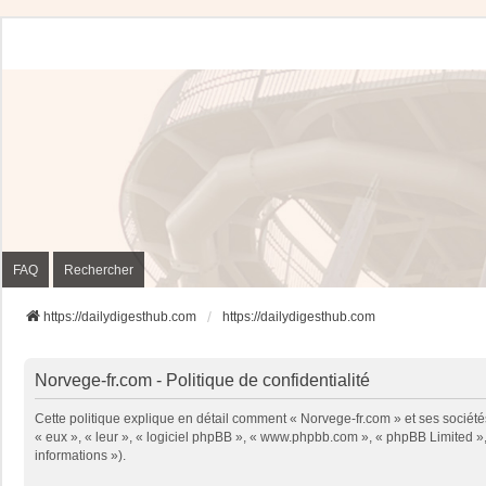
FAQ
Rechercher
https://dailydigesthub.com
https://dailydigesthub.com
Norvege-fr.com - Politique de confidentialité
Cette politique explique en détail comment « Norvege-fr.com » et ses sociétés
« eux », « leur », « logiciel phpBB », « www.phpbb.com », « phpBB Limited », 
informations »).