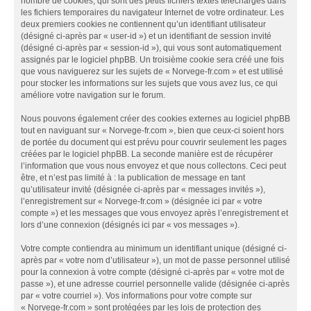
nombre de cookies, qui sont des petits fichiers textes téléchargés dans
les fichiers temporaires du navigateur Internet de votre ordinateur. Les
deux premiers cookies ne contiennent qu’un identifiant utilisateur
(désigné ci-après par « user-id ») et un identifiant de session invité
(désigné ci-après par « session-id »), qui vous sont automatiquement
assignés par le logiciel phpBB. Un troisième cookie sera créé une fois
que vous naviguerez sur les sujets de « Norvege-fr.com » et est utilisé
pour stocker les informations sur les sujets que vous avez lus, ce qui
améliore votre navigation sur le forum.
Nous pouvons également créer des cookies externes au logiciel phpBB
tout en naviguant sur « Norvege-fr.com », bien que ceux-ci soient hors
de portée du document qui est prévu pour couvrir seulement les pages
créées par le logiciel phpBB. La seconde manière est de récupérer
l’information que vous nous envoyez et que nous collectons. Ceci peut
être, et n’est pas limité à : la publication de message en tant
qu’utilisateur invité (désignée ci-après par « messages invités »),
l’enregistrement sur « Norvege-fr.com » (désignée ici par « votre
compte ») et les messages que vous envoyez après l’enregistrement et
lors d’une connexion (désignés ici par « vos messages »).
Votre compte contiendra au minimum un identifiant unique (désigné ci-
après par « votre nom d’utilisateur »), un mot de passe personnel utilisé
pour la connexion à votre compte (désigné ci-après par « votre mot de
passe »), et une adresse courriel personnelle valide (désignée ci-après
par « votre courriel »). Vos informations pour votre compte sur
« Norvege-fr.com » sont protégées par les lois de protection des