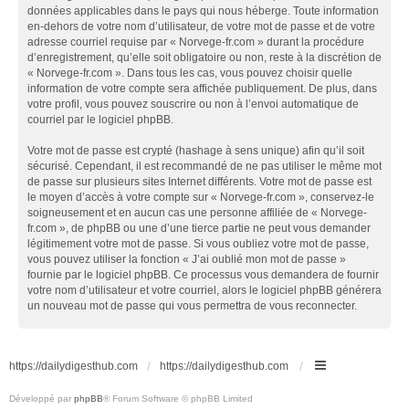
données applicables dans le pays qui nous héberge. Toute information
en-dehors de votre nom d’utilisateur, de votre mot de passe et de votre
adresse courriel requise par « Norvege-fr.com » durant la procédure
d’enregistrement, qu’elle soit obligatoire ou non, reste à la discrétion de
« Norvege-fr.com ». Dans tous les cas, vous pouvez choisir quelle
information de votre compte sera affichée publiquement. De plus, dans
votre profil, vous pouvez souscrire ou non à l’envoi automatique de
courriel par le logiciel phpBB.
Votre mot de passe est crypté (hashage à sens unique) afin qu’il soit
sécurisé. Cependant, il est recommandé de ne pas utiliser le même mot
de passe sur plusieurs sites Internet différents. Votre mot de passe est
le moyen d’accès à votre compte sur « Norvege-fr.com », conservez-le
soigneusement et en aucun cas une personne affiliée de « Norvege-
fr.com », de phpBB ou une d’une tierce partie ne peut vous demander
légitimement votre mot de passe. Si vous oubliez votre mot de passe,
vous pouvez utiliser la fonction « J’ai oublié mon mot de passe »
fournie par le logiciel phpBB. Ce processus vous demandera de fournir
votre nom d’utilisateur et votre courriel, alors le logiciel phpBB générera
un nouveau mot de passe qui vous permettra de vous reconnecter.
https://dailydigesthub.com
https://dailydigesthub.com
Développé par
phpBB
® Forum Software © phpBB Limited