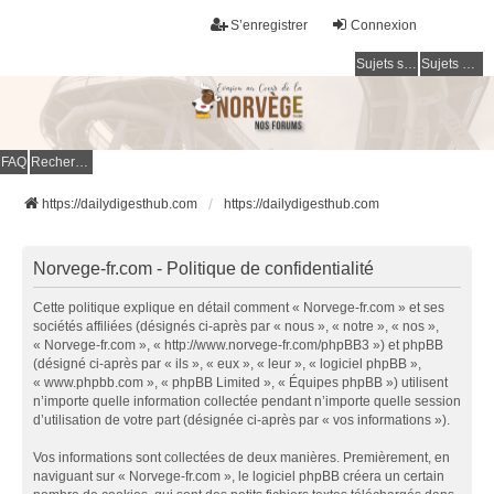
S’enregistrer
Connexion
Sujets sans réponse
Sujets actifs
FAQ
Rechercher
https://dailydigesthub.com
https://dailydigesthub.com
Norvege-fr.com - Politique de confidentialité
Cette politique explique en détail comment « Norvege-fr.com » et ses
sociétés affiliées (désignés ci-après par « nous », « notre », « nos »,
« Norvege-fr.com », « http://www.norvege-fr.com/phpBB3 ») et phpBB
(désigné ci-après par « ils », « eux », « leur », « logiciel phpBB »,
« www.phpbb.com », « phpBB Limited », « Équipes phpBB ») utilisent
n’importe quelle information collectée pendant n’importe quelle session
d’utilisation de votre part (désignée ci-après par « vos informations »).
Vos informations sont collectées de deux manières. Premièrement, en
naviguant sur « Norvege-fr.com », le logiciel phpBB créera un certain