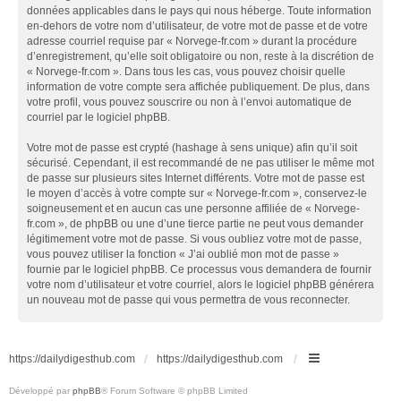
données applicables dans le pays qui nous héberge. Toute information
en-dehors de votre nom d’utilisateur, de votre mot de passe et de votre
adresse courriel requise par « Norvege-fr.com » durant la procédure
d’enregistrement, qu’elle soit obligatoire ou non, reste à la discrétion de
« Norvege-fr.com ». Dans tous les cas, vous pouvez choisir quelle
information de votre compte sera affichée publiquement. De plus, dans
votre profil, vous pouvez souscrire ou non à l’envoi automatique de
courriel par le logiciel phpBB.
Votre mot de passe est crypté (hashage à sens unique) afin qu’il soit
sécurisé. Cependant, il est recommandé de ne pas utiliser le même mot
de passe sur plusieurs sites Internet différents. Votre mot de passe est
le moyen d’accès à votre compte sur « Norvege-fr.com », conservez-le
soigneusement et en aucun cas une personne affiliée de « Norvege-
fr.com », de phpBB ou une d’une tierce partie ne peut vous demander
légitimement votre mot de passe. Si vous oubliez votre mot de passe,
vous pouvez utiliser la fonction « J’ai oublié mon mot de passe »
fournie par le logiciel phpBB. Ce processus vous demandera de fournir
votre nom d’utilisateur et votre courriel, alors le logiciel phpBB générera
un nouveau mot de passe qui vous permettra de vous reconnecter.
https://dailydigesthub.com
https://dailydigesthub.com
Développé par
phpBB
® Forum Software © phpBB Limited