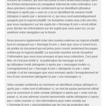
nombre de cookies, qui sont des petits fichiers textes téléchargés dans
les fichiers temporaires du navigateur Internet de votre ordinateur. Les
deux premiers cookies ne contiennent qu’un identifiant utilisateur
(désigné ci-après par « user-id ») et un identifiant de session invité
(désigné ci-après par « session-id »), qui vous sont automatiquement
assignés par le logiciel phpBB. Un troisième cookie sera créé une fois
que vous naviguerez sur les sujets de « Norvege-fr.com » et est utilisé
pour stocker les informations sur les sujets que vous avez lus, ce qui
améliore votre navigation sur le forum.
Nous pouvons également créer des cookies externes au logiciel phpBB
tout en naviguant sur « Norvege-fr.com », bien que ceux-ci soient hors
de portée du document qui est prévu pour couvrir seulement les pages
créées par le logiciel phpBB. La seconde manière est de récupérer
l’information que vous nous envoyez et que nous collectons. Ceci peut
être, et n’est pas limité à : la publication de message en tant
qu’utilisateur invité (désignée ci-après par « messages invités »),
l’enregistrement sur « Norvege-fr.com » (désignée ici par « votre
compte ») et les messages que vous envoyez après l’enregistrement et
lors d’une connexion (désignés ici par « vos messages »).
Votre compte contiendra au minimum un identifiant unique (désigné ci-
après par « votre nom d’utilisateur »), un mot de passe personnel utilisé
pour la connexion à votre compte (désigné ci-après par « votre mot de
passe »), et une adresse courriel personnelle valide (désignée ci-après
par « votre courriel »). Vos informations pour votre compte sur
« Norvege-fr.com » sont protégées par les lois de protection des