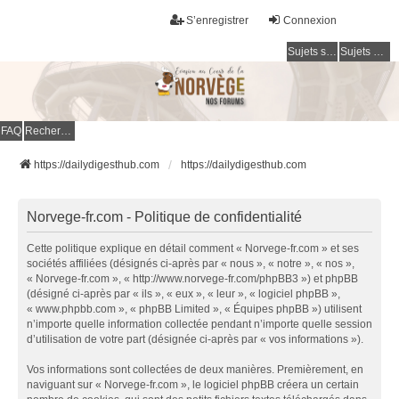
S’enregistrer
Connexion
Sujets sans réponse
Sujets actifs
FAQ
Rechercher
https://dailydigesthub.com
https://dailydigesthub.com
Norvege-fr.com - Politique de confidentialité
Cette politique explique en détail comment « Norvege-fr.com » et ses
sociétés affiliées (désignés ci-après par « nous », « notre », « nos »,
« Norvege-fr.com », « http://www.norvege-fr.com/phpBB3 ») et phpBB
(désigné ci-après par « ils », « eux », « leur », « logiciel phpBB »,
« www.phpbb.com », « phpBB Limited », « Équipes phpBB ») utilisent
n’importe quelle information collectée pendant n’importe quelle session
d’utilisation de votre part (désignée ci-après par « vos informations »).
Vos informations sont collectées de deux manières. Premièrement, en
naviguant sur « Norvege-fr.com », le logiciel phpBB créera un certain