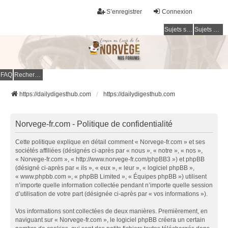
S’enregistrer
Connexion
Sujets sans réponse
Sujets actifs
FAQ
Rechercher
https://dailydigesthub.com
https://dailydigesthub.com
Norvege-fr.com - Politique de confidentialité
Cette politique explique en détail comment « Norvege-fr.com » et ses
sociétés affiliées (désignés ci-après par « nous », « notre », « nos »,
« Norvege-fr.com », « http://www.norvege-fr.com/phpBB3 ») et phpBB
(désigné ci-après par « ils », « eux », « leur », « logiciel phpBB »,
« www.phpbb.com », « phpBB Limited », « Équipes phpBB ») utilisent
n’importe quelle information collectée pendant n’importe quelle session
d’utilisation de votre part (désignée ci-après par « vos informations »).
Vos informations sont collectées de deux manières. Premièrement, en
naviguant sur « Norvege-fr.com », le logiciel phpBB créera un certain