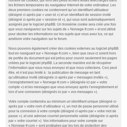
nombre de cookies, qui sont des petits fichiers textes téléchargés dans
les fichiers temporaires du navigateur Internet de votre ordinateur. Les
deux premiers cookies ne contiennent qu’un identifiant utilisateur
(désigné ci-après par « user-id ») et un identifiant de session invité
(désigné ci-après par « session-id »), qui vous sont automatiquement
assignés par le logiciel phpBB. Un troisième cookie sera créé une fois
que vous naviguerez sur les sujets de « Norvege-fr.com » et est utilisé
pour stocker les informations sur les sujets que vous avez lus, ce qui
améliore votre navigation sur le forum.
Nous pouvons également créer des cookies externes au logiciel phpBB
tout en naviguant sur « Norvege-fr.com », bien que ceux-ci soient hors
de portée du document qui est prévu pour couvrir seulement les pages
créées par le logiciel phpBB. La seconde manière est de récupérer
l’information que vous nous envoyez et que nous collectons. Ceci peut
être, et n’est pas limité à : la publication de message en tant
qu’utilisateur invité (désignée ci-après par « messages invités »),
l’enregistrement sur « Norvege-fr.com » (désignée ici par « votre
compte ») et les messages que vous envoyez après l’enregistrement et
lors d’une connexion (désignés ici par « vos messages »).
Votre compte contiendra au minimum un identifiant unique (désigné ci-
après par « votre nom d’utilisateur »), un mot de passe personnel utilisé
pour la connexion à votre compte (désigné ci-après par « votre mot de
passe »), et une adresse courriel personnelle valide (désignée ci-après
par « votre courriel »). Vos informations pour votre compte sur
« Norvege-fr.com » sont protégées par les lois de protection des