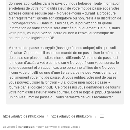
données applicables dans le pays qui nous héberge. Toute information
en-dehors de votre nom d’utilisateur, de votre mot de passe et de votre
adresse courriel requise par « Norvege-fr.com » durant la procédure
d’enregistrement, qu’elle soit obligatoire ou non, reste à la discrétion de
« Norvege-fr.com ». Dans tous les cas, vous pouvez choisir quelle
information de votre compte sera affichée publiquement. De plus, dans
votre profil, vous pouvez souscrire ou non à l’envoi automatique de
courriel par le logiciel phpBB.
Votre mot de passe est crypté (hashage à sens unique) afin qu’il soit
sécurisé. Cependant, il est recommandé de ne pas utiliser le même mot
de passe sur plusieurs sites Internet différents. Votre mot de passe est
le moyen d’accès à votre compte sur « Norvege-fr.com », conservez-le
soigneusement et en aucun cas une personne affiliée de « Norvege-
fr.com », de phpBB ou une d’une tierce partie ne peut vous demander
légitimement votre mot de passe. Si vous oubliez votre mot de passe,
vous pouvez utiliser la fonction « J’ai oublié mon mot de passe »
fournie par le logiciel phpBB. Ce processus vous demandera de fournir
votre nom d’utilisateur et votre courriel, alors le logiciel phpBB générera
un nouveau mot de passe qui vous permettra de vous reconnecter.
https://dailydigesthub.com
https://dailydigesthub.com
Développé par
phpBB
® Forum Software © phpBB Limited