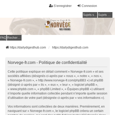
S’enregistrer
Connexion
Sujets sans réponse
Sujets actifs
FAQ
Rechercher
https://dailydigesthub.com
https://dailydigesthub.com
Norvege-fr.com - Politique de confidentialité
Cette politique explique en détail comment « Norvege-fr.com » et ses
sociétés affiliées (désignés ci-après par « nous », « notre », « nos »,
« Norvege-fr.com », « http://www.norvege-fr.com/phpBB3 ») et phpBB
(désigné ci-après par « ils », « eux », « leur », « logiciel phpBB »,
« www.phpbb.com », « phpBB Limited », « Équipes phpBB ») utilisent
n’importe quelle information collectée pendant n’importe quelle session
d’utilisation de votre part (désignée ci-après par « vos informations »).
Vos informations sont collectées de deux manières. Premièrement, en
naviguant sur « Norvege-fr.com », le logiciel phpBB créera un certain