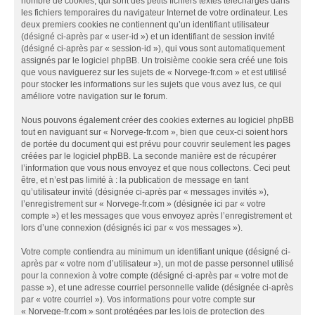
nombre de cookies, qui sont des petits fichiers textes téléchargés dans
les fichiers temporaires du navigateur Internet de votre ordinateur. Les
deux premiers cookies ne contiennent qu’un identifiant utilisateur
(désigné ci-après par « user-id ») et un identifiant de session invité
(désigné ci-après par « session-id »), qui vous sont automatiquement
assignés par le logiciel phpBB. Un troisième cookie sera créé une fois
que vous naviguerez sur les sujets de « Norvege-fr.com » et est utilisé
pour stocker les informations sur les sujets que vous avez lus, ce qui
améliore votre navigation sur le forum.
Nous pouvons également créer des cookies externes au logiciel phpBB
tout en naviguant sur « Norvege-fr.com », bien que ceux-ci soient hors
de portée du document qui est prévu pour couvrir seulement les pages
créées par le logiciel phpBB. La seconde manière est de récupérer
l’information que vous nous envoyez et que nous collectons. Ceci peut
être, et n’est pas limité à : la publication de message en tant
qu’utilisateur invité (désignée ci-après par « messages invités »),
l’enregistrement sur « Norvege-fr.com » (désignée ici par « votre
compte ») et les messages que vous envoyez après l’enregistrement et
lors d’une connexion (désignés ici par « vos messages »).
Votre compte contiendra au minimum un identifiant unique (désigné ci-
après par « votre nom d’utilisateur »), un mot de passe personnel utilisé
pour la connexion à votre compte (désigné ci-après par « votre mot de
passe »), et une adresse courriel personnelle valide (désignée ci-après
par « votre courriel »). Vos informations pour votre compte sur
« Norvege-fr.com » sont protégées par les lois de protection des