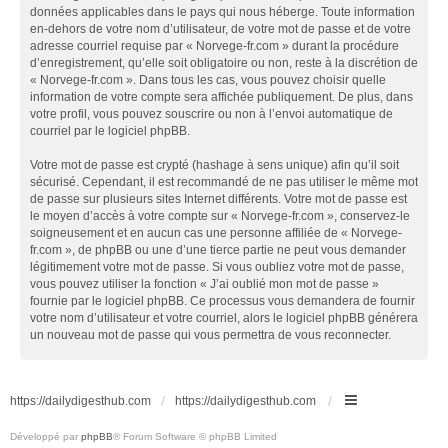
données applicables dans le pays qui nous héberge. Toute information
en-dehors de votre nom d’utilisateur, de votre mot de passe et de votre
adresse courriel requise par « Norvege-fr.com » durant la procédure
d’enregistrement, qu’elle soit obligatoire ou non, reste à la discrétion de
« Norvege-fr.com ». Dans tous les cas, vous pouvez choisir quelle
information de votre compte sera affichée publiquement. De plus, dans
votre profil, vous pouvez souscrire ou non à l’envoi automatique de
courriel par le logiciel phpBB.
Votre mot de passe est crypté (hashage à sens unique) afin qu’il soit
sécurisé. Cependant, il est recommandé de ne pas utiliser le même mot
de passe sur plusieurs sites Internet différents. Votre mot de passe est
le moyen d’accès à votre compte sur « Norvege-fr.com », conservez-le
soigneusement et en aucun cas une personne affiliée de « Norvege-
fr.com », de phpBB ou une d’une tierce partie ne peut vous demander
légitimement votre mot de passe. Si vous oubliez votre mot de passe,
vous pouvez utiliser la fonction « J’ai oublié mon mot de passe »
fournie par le logiciel phpBB. Ce processus vous demandera de fournir
votre nom d’utilisateur et votre courriel, alors le logiciel phpBB générera
un nouveau mot de passe qui vous permettra de vous reconnecter.
https://dailydigesthub.com
https://dailydigesthub.com
Développé par
phpBB
® Forum Software © phpBB Limited