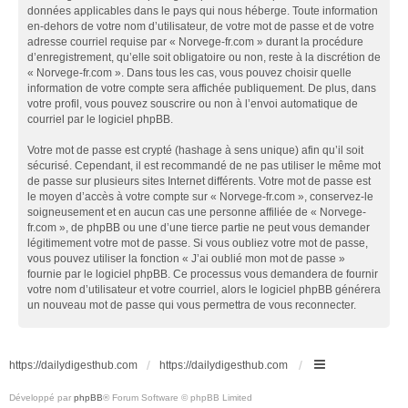
données applicables dans le pays qui nous héberge. Toute information
en-dehors de votre nom d’utilisateur, de votre mot de passe et de votre
adresse courriel requise par « Norvege-fr.com » durant la procédure
d’enregistrement, qu’elle soit obligatoire ou non, reste à la discrétion de
« Norvege-fr.com ». Dans tous les cas, vous pouvez choisir quelle
information de votre compte sera affichée publiquement. De plus, dans
votre profil, vous pouvez souscrire ou non à l’envoi automatique de
courriel par le logiciel phpBB.
Votre mot de passe est crypté (hashage à sens unique) afin qu’il soit
sécurisé. Cependant, il est recommandé de ne pas utiliser le même mot
de passe sur plusieurs sites Internet différents. Votre mot de passe est
le moyen d’accès à votre compte sur « Norvege-fr.com », conservez-le
soigneusement et en aucun cas une personne affiliée de « Norvege-
fr.com », de phpBB ou une d’une tierce partie ne peut vous demander
légitimement votre mot de passe. Si vous oubliez votre mot de passe,
vous pouvez utiliser la fonction « J’ai oublié mon mot de passe »
fournie par le logiciel phpBB. Ce processus vous demandera de fournir
votre nom d’utilisateur et votre courriel, alors le logiciel phpBB générera
un nouveau mot de passe qui vous permettra de vous reconnecter.
https://dailydigesthub.com
https://dailydigesthub.com
Développé par
phpBB
® Forum Software © phpBB Limited