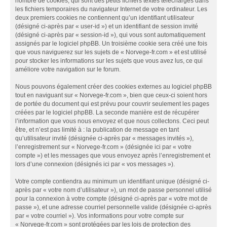
nombre de cookies, qui sont des petits fichiers textes téléchargés dans
les fichiers temporaires du navigateur Internet de votre ordinateur. Les
deux premiers cookies ne contiennent qu’un identifiant utilisateur
(désigné ci-après par « user-id ») et un identifiant de session invité
(désigné ci-après par « session-id »), qui vous sont automatiquement
assignés par le logiciel phpBB. Un troisième cookie sera créé une fois
que vous naviguerez sur les sujets de « Norvege-fr.com » et est utilisé
pour stocker les informations sur les sujets que vous avez lus, ce qui
améliore votre navigation sur le forum.
Nous pouvons également créer des cookies externes au logiciel phpBB
tout en naviguant sur « Norvege-fr.com », bien que ceux-ci soient hors
de portée du document qui est prévu pour couvrir seulement les pages
créées par le logiciel phpBB. La seconde manière est de récupérer
l’information que vous nous envoyez et que nous collectons. Ceci peut
être, et n’est pas limité à : la publication de message en tant
qu’utilisateur invité (désignée ci-après par « messages invités »),
l’enregistrement sur « Norvege-fr.com » (désignée ici par « votre
compte ») et les messages que vous envoyez après l’enregistrement et
lors d’une connexion (désignés ici par « vos messages »).
Votre compte contiendra au minimum un identifiant unique (désigné ci-
après par « votre nom d’utilisateur »), un mot de passe personnel utilisé
pour la connexion à votre compte (désigné ci-après par « votre mot de
passe »), et une adresse courriel personnelle valide (désignée ci-après
par « votre courriel »). Vos informations pour votre compte sur
« Norvege-fr.com » sont protégées par les lois de protection des