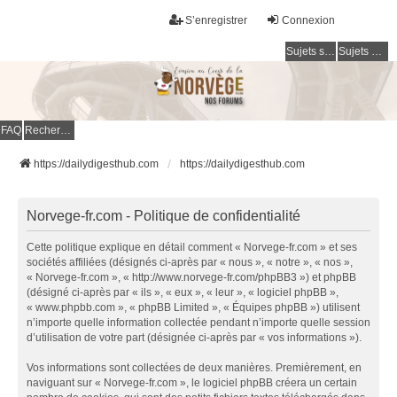
S’enregistrer
Connexion
Sujets sans réponse
Sujets actifs
FAQ
Rechercher
https://dailydigesthub.com
https://dailydigesthub.com
Norvege-fr.com - Politique de confidentialité
Cette politique explique en détail comment « Norvege-fr.com » et ses
sociétés affiliées (désignés ci-après par « nous », « notre », « nos »,
« Norvege-fr.com », « http://www.norvege-fr.com/phpBB3 ») et phpBB
(désigné ci-après par « ils », « eux », « leur », « logiciel phpBB »,
« www.phpbb.com », « phpBB Limited », « Équipes phpBB ») utilisent
n’importe quelle information collectée pendant n’importe quelle session
d’utilisation de votre part (désignée ci-après par « vos informations »).
Vos informations sont collectées de deux manières. Premièrement, en
naviguant sur « Norvege-fr.com », le logiciel phpBB créera un certain