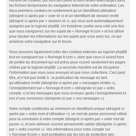
nombre de cookies, qui sont des petits fichiers textes téléchargés dans
les fichiers temporaires du navigateur Internet de votre ordinateur. Les
deux premiers cookies ne contiennent qu’un identifiant utilisateur
(désigné ci-après par « user-id ») et un identifiant de session invité
(désigné ci-après par « session-id »), qui vous sont automatiquement
assignés par le logiciel phpBB. Un troisième cookie sera créé une fois
que vous naviguerez sur les sujets de « Norvege-fr.com » et est utilisé
pour stocker les informations sur les sujets que vous avez lus, ce qui
améliore votre navigation sur le forum.
Nous pouvons également créer des cookies externes au logiciel phpBB
tout en naviguant sur « Norvege-fr.com », bien que ceux-ci soient hors
de portée du document qui est prévu pour couvrir seulement les pages
créées par le logiciel phpBB. La seconde manière est de récupérer
l’information que vous nous envoyez et que nous collectons. Ceci peut
être, et n’est pas limité à : la publication de message en tant
qu’utilisateur invité (désignée ci-après par « messages invités »),
l’enregistrement sur « Norvege-fr.com » (désignée ici par « votre
compte ») et les messages que vous envoyez après l’enregistrement et
lors d’une connexion (désignés ici par « vos messages »).
Votre compte contiendra au minimum un identifiant unique (désigné ci-
après par « votre nom d’utilisateur »), un mot de passe personnel utilisé
pour la connexion à votre compte (désigné ci-après par « votre mot de
passe »), et une adresse courriel personnelle valide (désignée ci-après
par « votre courriel »). Vos informations pour votre compte sur
« Norvege-fr.com » sont protégées par les lois de protection des