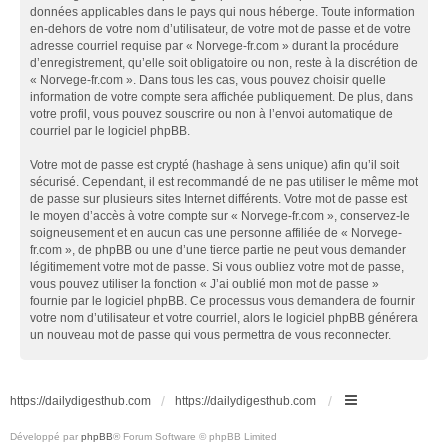
données applicables dans le pays qui nous héberge. Toute information
en-dehors de votre nom d’utilisateur, de votre mot de passe et de votre
adresse courriel requise par « Norvege-fr.com » durant la procédure
d’enregistrement, qu’elle soit obligatoire ou non, reste à la discrétion de
« Norvege-fr.com ». Dans tous les cas, vous pouvez choisir quelle
information de votre compte sera affichée publiquement. De plus, dans
votre profil, vous pouvez souscrire ou non à l’envoi automatique de
courriel par le logiciel phpBB.
Votre mot de passe est crypté (hashage à sens unique) afin qu’il soit
sécurisé. Cependant, il est recommandé de ne pas utiliser le même mot
de passe sur plusieurs sites Internet différents. Votre mot de passe est
le moyen d’accès à votre compte sur « Norvege-fr.com », conservez-le
soigneusement et en aucun cas une personne affiliée de « Norvege-
fr.com », de phpBB ou une d’une tierce partie ne peut vous demander
légitimement votre mot de passe. Si vous oubliez votre mot de passe,
vous pouvez utiliser la fonction « J’ai oublié mon mot de passe »
fournie par le logiciel phpBB. Ce processus vous demandera de fournir
votre nom d’utilisateur et votre courriel, alors le logiciel phpBB générera
un nouveau mot de passe qui vous permettra de vous reconnecter.
https://dailydigesthub.com
https://dailydigesthub.com
Développé par
phpBB
® Forum Software © phpBB Limited