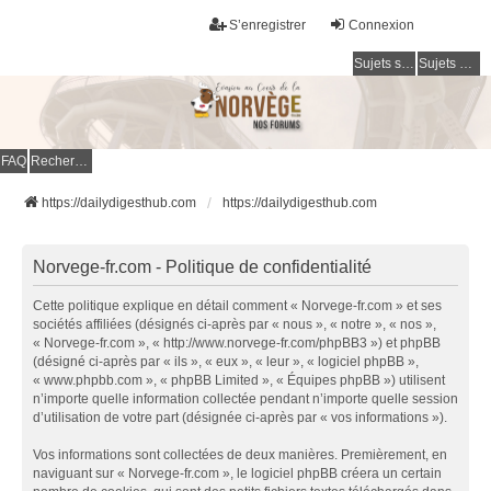
S’enregistrer
Connexion
Sujets sans réponse
Sujets actifs
FAQ
Rechercher
https://dailydigesthub.com
https://dailydigesthub.com
Norvege-fr.com - Politique de confidentialité
Cette politique explique en détail comment « Norvege-fr.com » et ses
sociétés affiliées (désignés ci-après par « nous », « notre », « nos »,
« Norvege-fr.com », « http://www.norvege-fr.com/phpBB3 ») et phpBB
(désigné ci-après par « ils », « eux », « leur », « logiciel phpBB »,
« www.phpbb.com », « phpBB Limited », « Équipes phpBB ») utilisent
n’importe quelle information collectée pendant n’importe quelle session
d’utilisation de votre part (désignée ci-après par « vos informations »).
Vos informations sont collectées de deux manières. Premièrement, en
naviguant sur « Norvege-fr.com », le logiciel phpBB créera un certain