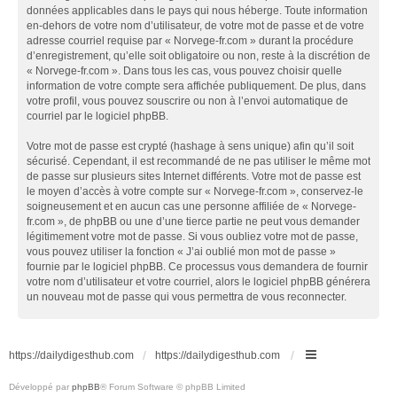
données applicables dans le pays qui nous héberge. Toute information
en-dehors de votre nom d’utilisateur, de votre mot de passe et de votre
adresse courriel requise par « Norvege-fr.com » durant la procédure
d’enregistrement, qu’elle soit obligatoire ou non, reste à la discrétion de
« Norvege-fr.com ». Dans tous les cas, vous pouvez choisir quelle
information de votre compte sera affichée publiquement. De plus, dans
votre profil, vous pouvez souscrire ou non à l’envoi automatique de
courriel par le logiciel phpBB.
Votre mot de passe est crypté (hashage à sens unique) afin qu’il soit
sécurisé. Cependant, il est recommandé de ne pas utiliser le même mot
de passe sur plusieurs sites Internet différents. Votre mot de passe est
le moyen d’accès à votre compte sur « Norvege-fr.com », conservez-le
soigneusement et en aucun cas une personne affiliée de « Norvege-
fr.com », de phpBB ou une d’une tierce partie ne peut vous demander
légitimement votre mot de passe. Si vous oubliez votre mot de passe,
vous pouvez utiliser la fonction « J’ai oublié mon mot de passe »
fournie par le logiciel phpBB. Ce processus vous demandera de fournir
votre nom d’utilisateur et votre courriel, alors le logiciel phpBB générera
un nouveau mot de passe qui vous permettra de vous reconnecter.
https://dailydigesthub.com
https://dailydigesthub.com
Développé par
phpBB
® Forum Software © phpBB Limited