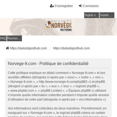
S’enregistrer
Connexion
Sujets sans réponse
Sujets actifs
FAQ
Rechercher
https://dailydigesthub.com
https://dailydigesthub.com
Norvege-fr.com - Politique de confidentialité
Cette politique explique en détail comment « Norvege-fr.com » et ses
sociétés affiliées (désignés ci-après par « nous », « notre », « nos »,
« Norvege-fr.com », « http://www.norvege-fr.com/phpBB3 ») et phpBB
(désigné ci-après par « ils », « eux », « leur », « logiciel phpBB »,
« www.phpbb.com », « phpBB Limited », « Équipes phpBB ») utilisent
n’importe quelle information collectée pendant n’importe quelle session
d’utilisation de votre part (désignée ci-après par « vos informations »).
Vos informations sont collectées de deux manières. Premièrement, en
naviguant sur « Norvege-fr.com », le logiciel phpBB créera un certain