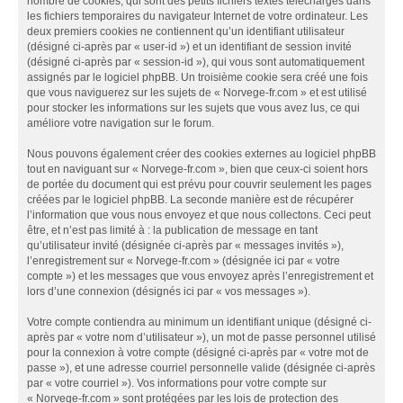
nombre de cookies, qui sont des petits fichiers textes téléchargés dans
les fichiers temporaires du navigateur Internet de votre ordinateur. Les
deux premiers cookies ne contiennent qu’un identifiant utilisateur
(désigné ci-après par « user-id ») et un identifiant de session invité
(désigné ci-après par « session-id »), qui vous sont automatiquement
assignés par le logiciel phpBB. Un troisième cookie sera créé une fois
que vous naviguerez sur les sujets de « Norvege-fr.com » et est utilisé
pour stocker les informations sur les sujets que vous avez lus, ce qui
améliore votre navigation sur le forum.
Nous pouvons également créer des cookies externes au logiciel phpBB
tout en naviguant sur « Norvege-fr.com », bien que ceux-ci soient hors
de portée du document qui est prévu pour couvrir seulement les pages
créées par le logiciel phpBB. La seconde manière est de récupérer
l’information que vous nous envoyez et que nous collectons. Ceci peut
être, et n’est pas limité à : la publication de message en tant
qu’utilisateur invité (désignée ci-après par « messages invités »),
l’enregistrement sur « Norvege-fr.com » (désignée ici par « votre
compte ») et les messages que vous envoyez après l’enregistrement et
lors d’une connexion (désignés ici par « vos messages »).
Votre compte contiendra au minimum un identifiant unique (désigné ci-
après par « votre nom d’utilisateur »), un mot de passe personnel utilisé
pour la connexion à votre compte (désigné ci-après par « votre mot de
passe »), et une adresse courriel personnelle valide (désignée ci-après
par « votre courriel »). Vos informations pour votre compte sur
« Norvege-fr.com » sont protégées par les lois de protection des