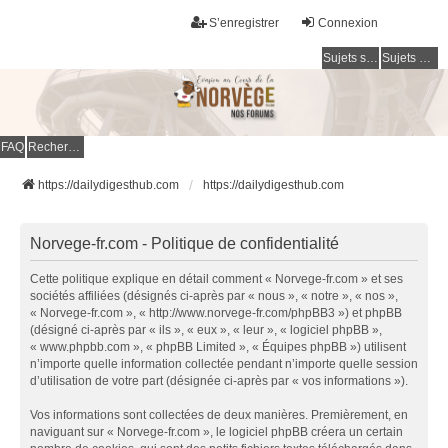
S’enregistrer
Connexion
Sujets sans réponse
Sujets actifs
FAQ
Rechercher
https://dailydigesthub.com
https://dailydigesthub.com
Norvege-fr.com - Politique de confidentialité
Cette politique explique en détail comment « Norvege-fr.com » et ses
sociétés affiliées (désignés ci-après par « nous », « notre », « nos »,
« Norvege-fr.com », « http://www.norvege-fr.com/phpBB3 ») et phpBB
(désigné ci-après par « ils », « eux », « leur », « logiciel phpBB »,
« www.phpbb.com », « phpBB Limited », « Équipes phpBB ») utilisent
n’importe quelle information collectée pendant n’importe quelle session
d’utilisation de votre part (désignée ci-après par « vos informations »).
Vos informations sont collectées de deux manières. Premièrement, en
naviguant sur « Norvege-fr.com », le logiciel phpBB créera un certain