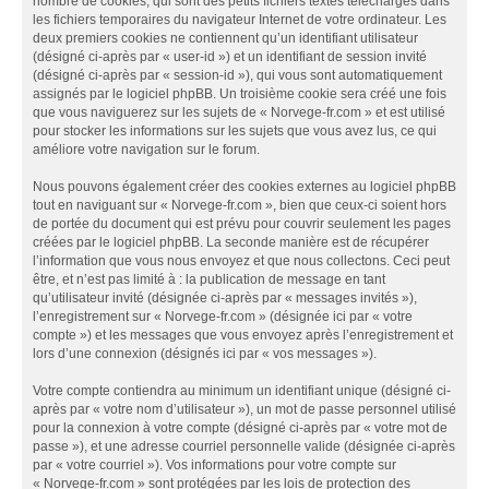
nombre de cookies, qui sont des petits fichiers textes téléchargés dans
les fichiers temporaires du navigateur Internet de votre ordinateur. Les
deux premiers cookies ne contiennent qu’un identifiant utilisateur
(désigné ci-après par « user-id ») et un identifiant de session invité
(désigné ci-après par « session-id »), qui vous sont automatiquement
assignés par le logiciel phpBB. Un troisième cookie sera créé une fois
que vous naviguerez sur les sujets de « Norvege-fr.com » et est utilisé
pour stocker les informations sur les sujets que vous avez lus, ce qui
améliore votre navigation sur le forum.
Nous pouvons également créer des cookies externes au logiciel phpBB
tout en naviguant sur « Norvege-fr.com », bien que ceux-ci soient hors
de portée du document qui est prévu pour couvrir seulement les pages
créées par le logiciel phpBB. La seconde manière est de récupérer
l’information que vous nous envoyez et que nous collectons. Ceci peut
être, et n’est pas limité à : la publication de message en tant
qu’utilisateur invité (désignée ci-après par « messages invités »),
l’enregistrement sur « Norvege-fr.com » (désignée ici par « votre
compte ») et les messages que vous envoyez après l’enregistrement et
lors d’une connexion (désignés ici par « vos messages »).
Votre compte contiendra au minimum un identifiant unique (désigné ci-
après par « votre nom d’utilisateur »), un mot de passe personnel utilisé
pour la connexion à votre compte (désigné ci-après par « votre mot de
passe »), et une adresse courriel personnelle valide (désignée ci-après
par « votre courriel »). Vos informations pour votre compte sur
« Norvege-fr.com » sont protégées par les lois de protection des