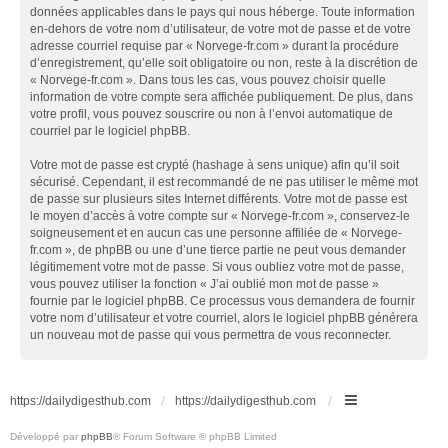
données applicables dans le pays qui nous héberge. Toute information
en-dehors de votre nom d’utilisateur, de votre mot de passe et de votre
adresse courriel requise par « Norvege-fr.com » durant la procédure
d’enregistrement, qu’elle soit obligatoire ou non, reste à la discrétion de
« Norvege-fr.com ». Dans tous les cas, vous pouvez choisir quelle
information de votre compte sera affichée publiquement. De plus, dans
votre profil, vous pouvez souscrire ou non à l’envoi automatique de
courriel par le logiciel phpBB.
Votre mot de passe est crypté (hashage à sens unique) afin qu’il soit
sécurisé. Cependant, il est recommandé de ne pas utiliser le même mot
de passe sur plusieurs sites Internet différents. Votre mot de passe est
le moyen d’accès à votre compte sur « Norvege-fr.com », conservez-le
soigneusement et en aucun cas une personne affiliée de « Norvege-
fr.com », de phpBB ou une d’une tierce partie ne peut vous demander
légitimement votre mot de passe. Si vous oubliez votre mot de passe,
vous pouvez utiliser la fonction « J’ai oublié mon mot de passe »
fournie par le logiciel phpBB. Ce processus vous demandera de fournir
votre nom d’utilisateur et votre courriel, alors le logiciel phpBB générera
un nouveau mot de passe qui vous permettra de vous reconnecter.
https://dailydigesthub.com
https://dailydigesthub.com
Développé par
phpBB
® Forum Software © phpBB Limited