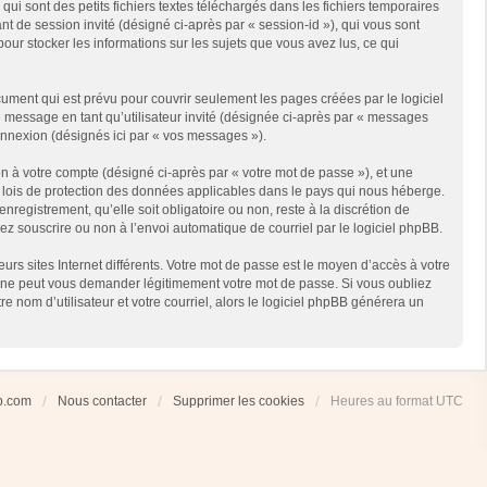
i sont des petits fichiers textes téléchargés dans les fichiers temporaires
ant de session invité (désigné ci-après par « session-id »), qui vous sont
our stocker les informations sur les sujets que vous avez lus, ce qui
ment qui est prévu pour couvrir seulement les pages créées par le logiciel
e message en tant qu’utilisateur invité (désignée ci-après par « messages
connexion (désignés ici par « vos messages »).
n à votre compte (désigné ci-après par « votre mot de passe »), et une
es lois de protection des données applicables dans le pays qui nous héberge.
registrement, qu’elle soit obligatoire ou non, reste à la discrétion de
ez souscrire ou non à l’envoi automatique de courriel par le logiciel phpBB.
rs sites Internet différents. Votre mot de passe est le moyen d’accès à votre
 ne peut vous demander légitimement votre mot de passe. Si vous oubliez
 nom d’utilisateur et votre courriel, alors le logiciel phpBB générera un
ub.com
Nous contacter
Supprimer les cookies
Heures au format
UTC