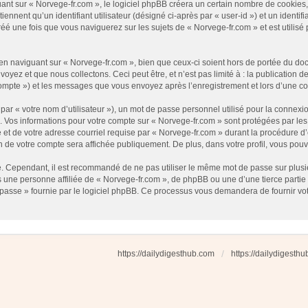
t sur « Norvege-fr.com », le logiciel phpBB créera un certain nombre de cookies, qu
nnent qu’un identifiant utilisateur (désigné ci-après par « user-id ») et un identifi
 une fois que vous naviguerez sur les sujets de « Norvege-fr.com » et est utilisé p
 naviguant sur « Norvege-fr.com », bien que ceux-ci soient hors de portée du docu
ez et que nous collectons. Ceci peut être, et n’est pas limité à : la publication d
e compte ») et les messages que vous envoyez après l’enregistrement et lors d’une 
ar « votre nom d’utilisateur »), un mot de passe personnel utilisé pour la connexio
»). Vos informations pour votre compte sur « Norvege-fr.com » sont protégées par l
et de votre adresse courriel requise par « Norvege-fr.com » durant la procédure d’en
n de votre compte sera affichée publiquement. De plus, dans votre profil, vous pouv
é. Cependant, il est recommandé de ne pas utiliser le même mot de passe sur plusieu
une personne affiliée de « Norvege-fr.com », de phpBB ou une d’une tierce partie
 passe » fournie par le logiciel phpBB. Ce processus vous demandera de fournir votre
https://dailydigesthub.com
https://dailydigesth