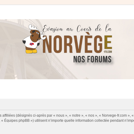
 affiliées (désignés ci-après par « nous », « notre », « nos », « Norvege-fr.com », 
« Équipes phpBB ») utilisent n’importe quelle information collectée pendant n’impor