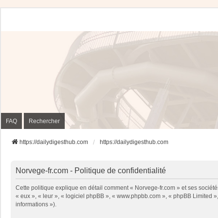
FAQ
Rechercher
https://dailydigesthub.com
https://dailydigesthub.com
Norvege-fr.com - Politique de confidentialité
Cette politique explique en détail comment « Norvege-fr.com » et ses sociétés
« eux », « leur », « logiciel phpBB », « www.phpbb.com », « phpBB Limited », 
informations »).