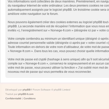
Vos informations sont collectées de deux manières. Premièrement, en naviguan
du navigateur Internet de votre ordinateur. Les deux premiers cookies ne contie
automatiquement assignés par le logiciel phpBB. Un troisième cookie sera créé
améliore votre navigation sur le forum.
Nous pouvons également créer des cookies externes au logiciel phpBB tout en
phpBB. La seconde manière est de récupérer l’information que vous nous envoy
invités »), l’enregistrement sur « Norvege-fr.com » (désignée ici par « votr
Votre compte contiendra au minimum un identifiant unique (désigné ci-après p
adresse courriel personnelle valide (désignée ci-après par « votre courriel 
Toute information en-dehors de votre nom d’utilisateur, de votre mot de passe 
« Norvege-fr.com ». Dans tous les cas, vous pouvez choisir quelle informatio
Votre mot de passe est crypté (hashage à sens unique) afin qu’il soit sécuris
compte sur « Norvege-fr.com », conservez-le soigneusement et en aucun cas 
votre mot de passe, vous pouvez utiliser la fonction « J’ai oublié mon mot de
nouveau mot de passe qui vous permettra de vous reconnecter.
Développé par
phpBB
® Forum Software © phpBB Limited
Traduit par
phpBB-fr.com
Confidentialité
|
Conditions