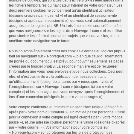
nombre de cookies, qui sont des petits fichiers textes téléchargés dans
les fichiers temporaires du navigateur Internet de votre ordinateur. Les
deux premiers cookies ne contiennent qu’un identifiant utilisateur
(désigné ci-après par « user-id ») et un identifiant de session invité
(désigné ci-après par « session-id »), qui vous sont automatiquement
assignés par le logiciel phpBB. Un troisième cookie sera créé une fois
que vous naviguerez sur les sujets de « Norvege-fr.com » et est utilisé
pour stocker les informations sur les sujets que vous avez lus, ce qui
améliore votre navigation sur le forum.
Nous pouvons également créer des cookies externes au logiciel phpBB
tout en naviguant sur « Norvege-fr.com », bien que ceux-ci soient hors
de portée du document qui est prévu pour couvrir seulement les pages
créées par le logiciel phpBB. La seconde manière est de récupérer
l’information que vous nous envoyez et que nous collectons. Ceci peut
être, et n’est pas limité à : la publication de message en tant
qu’utilisateur invité (désignée ci-après par « messages invités »),
l’enregistrement sur « Norvege-fr.com » (désignée ici par « votre
compte ») et les messages que vous envoyez après l’enregistrement et
lors d’une connexion (désignés ici par « vos messages »).
Votre compte contiendra au minimum un identifiant unique (désigné ci-
après par « votre nom d’utilisateur »), un mot de passe personnel utilisé
pour la connexion à votre compte (désigné ci-après par « votre mot de
passe »), et une adresse courriel personnelle valide (désignée ci-après
par « votre courriel »). Vos informations pour votre compte sur
« Norvege-fr.com » sont protégées par les lois de protection des