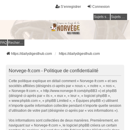
S’enregistrer
Connexion
Sujets sans réponse
Sujets actifs
FAQ
Rechercher
https://dailydigesthub.com
https://dailydigesthub.com
Norvege-fr.com - Politique de confidentialité
Cette politique explique en détail comment « Norvege-fr.com » et ses
sociétés affiliées (désignés ci-après par « nous », « notre », « nos »,
« Norvege-fr.com », « http://www.norvege-fr.com/phpBB3 ») et phpBB
(désigné ci-après par « ils », « eux », « leur », « logiciel phpBB »,
« www.phpbb.com », « phpBB Limited », « Équipes phpBB ») utilisent
n’importe quelle information collectée pendant n’importe quelle session
d’utilisation de votre part (désignée ci-après par « vos informations »).
Vos informations sont collectées de deux manières. Premièrement, en
naviguant sur « Norvege-fr.com », le logiciel phpBB créera un certain