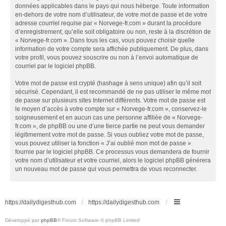
données applicables dans le pays qui nous héberge. Toute information
en-dehors de votre nom d’utilisateur, de votre mot de passe et de votre
adresse courriel requise par « Norvege-fr.com » durant la procédure
d’enregistrement, qu’elle soit obligatoire ou non, reste à la discrétion de
« Norvege-fr.com ». Dans tous les cas, vous pouvez choisir quelle
information de votre compte sera affichée publiquement. De plus, dans
votre profil, vous pouvez souscrire ou non à l’envoi automatique de
courriel par le logiciel phpBB.
Votre mot de passe est crypté (hashage à sens unique) afin qu’il soit
sécurisé. Cependant, il est recommandé de ne pas utiliser le même mot
de passe sur plusieurs sites Internet différents. Votre mot de passe est
le moyen d’accès à votre compte sur « Norvege-fr.com », conservez-le
soigneusement et en aucun cas une personne affiliée de « Norvege-
fr.com », de phpBB ou une d’une tierce partie ne peut vous demander
légitimement votre mot de passe. Si vous oubliez votre mot de passe,
vous pouvez utiliser la fonction « J’ai oublié mon mot de passe »
fournie par le logiciel phpBB. Ce processus vous demandera de fournir
votre nom d’utilisateur et votre courriel, alors le logiciel phpBB générera
un nouveau mot de passe qui vous permettra de vous reconnecter.
https://dailydigesthub.com
https://dailydigesthub.com
Développé par
phpBB
® Forum Software © phpBB Limited