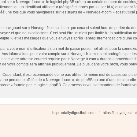
t sur « Norvege-fr.com », le logiciel phpBB créera un certain nombre de cookies, qu
nnent qu’un identifiant utilisateur (désigné ci-après par « user-id ») et un identifi
 une fois que vous naviguerez sur les sujets de « Norvege-fr.com » et est utilisé p
 naviguant sur « Norvege-fr.com », bien que ceux-ci soient hors de portée du docu
ez et que nous collectons. Ceci peut être, et n’est pas limité à : la publication d
e compte ») et les messages que vous envoyez après l’enregistrement et lors d’une 
ar « votre nom d’utilisateur »), un mot de passe personnel utilisé pour la connexio
»). Vos informations pour votre compte sur « Norvege-fr.com » sont protégées par l
et de votre adresse courriel requise par « Norvege-fr.com » durant la procédure d’en
n de votre compte sera affichée publiquement. De plus, dans votre profil, vous pouv
é. Cependant, il est recommandé de ne pas utiliser le même mot de passe sur plusieu
une personne affiliée de « Norvege-fr.com », de phpBB ou une d’une tierce partie
 passe » fournie par le logiciel phpBB. Ce processus vous demandera de fournir votre
https://dailydigesthub.com
https://dailydigesth