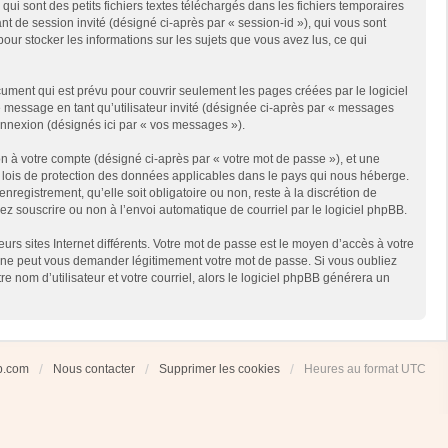
i sont des petits fichiers textes téléchargés dans les fichiers temporaires
ant de session invité (désigné ci-après par « session-id »), qui vous sont
our stocker les informations sur les sujets que vous avez lus, ce qui
ment qui est prévu pour couvrir seulement les pages créées par le logiciel
e message en tant qu’utilisateur invité (désignée ci-après par « messages
connexion (désignés ici par « vos messages »).
n à votre compte (désigné ci-après par « votre mot de passe »), et une
es lois de protection des données applicables dans le pays qui nous héberge.
registrement, qu’elle soit obligatoire ou non, reste à la discrétion de
ez souscrire ou non à l’envoi automatique de courriel par le logiciel phpBB.
rs sites Internet différents. Votre mot de passe est le moyen d’accès à votre
 ne peut vous demander légitimement votre mot de passe. Si vous oubliez
 nom d’utilisateur et votre courriel, alors le logiciel phpBB générera un
ub.com
Nous contacter
Supprimer les cookies
Heures au format
UTC