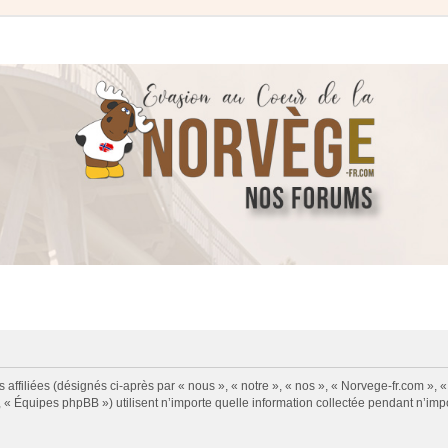
 affiliées (désignés ci-après par « nous », « notre », « nos », « Norvege-fr.com », 
« Équipes phpBB ») utilisent n’importe quelle information collectée pendant n’impor