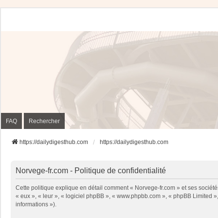
FAQ
Rechercher
https://dailydigesthub.com
https://dailydigesthub.com
Norvege-fr.com - Politique de confidentialité
Cette politique explique en détail comment « Norvege-fr.com » et ses sociétés
« eux », « leur », « logiciel phpBB », « www.phpbb.com », « phpBB Limited », 
informations »).