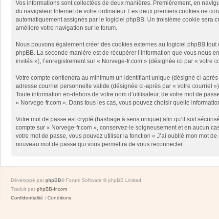
Vos informations sont collectées de deux manières. Premièrement, en naviguan
du navigateur Internet de votre ordinateur. Les deux premiers cookies ne contie
automatiquement assignés par le logiciel phpBB. Un troisième cookie sera créé
améliore votre navigation sur le forum.
Nous pouvons également créer des cookies externes au logiciel phpBB tout en
phpBB. La seconde manière est de récupérer l’information que vous nous envoy
invités »), l’enregistrement sur « Norvege-fr.com » (désignée ici par « votr
Votre compte contiendra au minimum un identifiant unique (désigné ci-après p
adresse courriel personnelle valide (désignée ci-après par « votre courriel 
Toute information en-dehors de votre nom d’utilisateur, de votre mot de passe 
« Norvege-fr.com ». Dans tous les cas, vous pouvez choisir quelle informatio
Votre mot de passe est crypté (hashage à sens unique) afin qu’il soit sécuris
compte sur « Norvege-fr.com », conservez-le soigneusement et en aucun cas 
votre mot de passe, vous pouvez utiliser la fonction « J’ai oublié mon mot de
nouveau mot de passe qui vous permettra de vous reconnecter.
Développé par
phpBB
® Forum Software © phpBB Limited
Traduit par
phpBB-fr.com
Confidentialité
|
Conditions