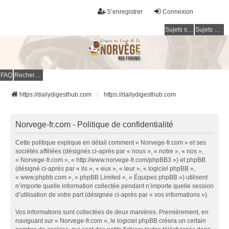
S’enregistrer
Connexion
Sujets sans réponse
Sujets actifs
FAQ
Rechercher
https://dailydigesthub.com
https://dailydigesthub.com
Norvege-fr.com - Politique de confidentialité
Cette politique explique en détail comment « Norvege-fr.com » et ses
sociétés affiliées (désignés ci-après par « nous », « notre », « nos »,
« Norvege-fr.com », « http://www.norvege-fr.com/phpBB3 ») et phpBB
(désigné ci-après par « ils », « eux », « leur », « logiciel phpBB »,
« www.phpbb.com », « phpBB Limited », « Équipes phpBB ») utilisent
n’importe quelle information collectée pendant n’importe quelle session
d’utilisation de votre part (désignée ci-après par « vos informations »).
Vos informations sont collectées de deux manières. Premièrement, en
naviguant sur « Norvege-fr.com », le logiciel phpBB créera un certain