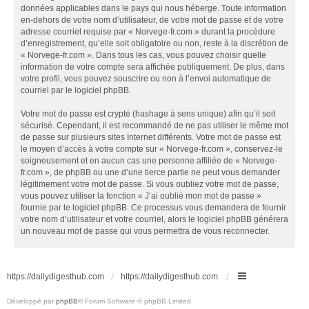
données applicables dans le pays qui nous héberge. Toute information
en-dehors de votre nom d’utilisateur, de votre mot de passe et de votre
adresse courriel requise par « Norvege-fr.com » durant la procédure
d’enregistrement, qu’elle soit obligatoire ou non, reste à la discrétion de
« Norvege-fr.com ». Dans tous les cas, vous pouvez choisir quelle
information de votre compte sera affichée publiquement. De plus, dans
votre profil, vous pouvez souscrire ou non à l’envoi automatique de
courriel par le logiciel phpBB.
Votre mot de passe est crypté (hashage à sens unique) afin qu’il soit
sécurisé. Cependant, il est recommandé de ne pas utiliser le même mot
de passe sur plusieurs sites Internet différents. Votre mot de passe est
le moyen d’accès à votre compte sur « Norvege-fr.com », conservez-le
soigneusement et en aucun cas une personne affiliée de « Norvege-
fr.com », de phpBB ou une d’une tierce partie ne peut vous demander
légitimement votre mot de passe. Si vous oubliez votre mot de passe,
vous pouvez utiliser la fonction « J’ai oublié mon mot de passe »
fournie par le logiciel phpBB. Ce processus vous demandera de fournir
votre nom d’utilisateur et votre courriel, alors le logiciel phpBB générera
un nouveau mot de passe qui vous permettra de vous reconnecter.
https://dailydigesthub.com
https://dailydigesthub.com
Développé par
phpBB
® Forum Software © phpBB Limited