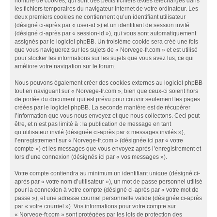
nombre de cookies, qui sont des petits fichiers textes téléchargés dans
les fichiers temporaires du navigateur Internet de votre ordinateur. Les
deux premiers cookies ne contiennent qu’un identifiant utilisateur
(désigné ci-après par « user-id ») et un identifiant de session invité
(désigné ci-après par « session-id »), qui vous sont automatiquement
assignés par le logiciel phpBB. Un troisième cookie sera créé une fois
que vous naviguerez sur les sujets de « Norvege-fr.com » et est utilisé
pour stocker les informations sur les sujets que vous avez lus, ce qui
améliore votre navigation sur le forum.
Nous pouvons également créer des cookies externes au logiciel phpBB
tout en naviguant sur « Norvege-fr.com », bien que ceux-ci soient hors
de portée du document qui est prévu pour couvrir seulement les pages
créées par le logiciel phpBB. La seconde manière est de récupérer
l’information que vous nous envoyez et que nous collectons. Ceci peut
être, et n’est pas limité à : la publication de message en tant
qu’utilisateur invité (désignée ci-après par « messages invités »),
l’enregistrement sur « Norvege-fr.com » (désignée ici par « votre
compte ») et les messages que vous envoyez après l’enregistrement et
lors d’une connexion (désignés ici par « vos messages »).
Votre compte contiendra au minimum un identifiant unique (désigné ci-
après par « votre nom d’utilisateur »), un mot de passe personnel utilisé
pour la connexion à votre compte (désigné ci-après par « votre mot de
passe »), et une adresse courriel personnelle valide (désignée ci-après
par « votre courriel »). Vos informations pour votre compte sur
« Norvege-fr.com » sont protégées par les lois de protection des