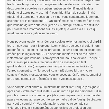
nombre de cookies, qui sont des petits fichiers textes téléchargés dans
les fichiers temporaires du navigateur Internet de votre ordinateur. Les
deux premiers cookies ne contiennent qu’un identifiant utilisateur
(désigné ci-après par « user-id ») et un identifiant de session invité
(désigné ci-après par « session-id »), qui vous sont automatiquement
assignés par le logiciel phpBB. Un troisième cookie sera créé une fois
que vous naviguerez sur les sujets de « Norvege-fr.com » et est utilisé
pour stocker les informations sur les sujets que vous avez lus, ce qui
améliore votre navigation sur le forum.
Nous pouvons également créer des cookies externes au logiciel phpBB
tout en naviguant sur « Norvege-fr.com », bien que ceux-ci soient hors
de portée du document qui est prévu pour couvrir seulement les pages
créées par le logiciel phpBB. La seconde manière est de récupérer
l’information que vous nous envoyez et que nous collectons. Ceci peut
être, et n’est pas limité à : la publication de message en tant
qu’utilisateur invité (désignée ci-après par « messages invités »),
l’enregistrement sur « Norvege-fr.com » (désignée ici par « votre
compte ») et les messages que vous envoyez après l’enregistrement et
lors d’une connexion (désignés ici par « vos messages »).
Votre compte contiendra au minimum un identifiant unique (désigné ci-
après par « votre nom d’utilisateur »), un mot de passe personnel utilisé
pour la connexion à votre compte (désigné ci-après par « votre mot de
passe »), et une adresse courriel personnelle valide (désignée ci-après
par « votre courriel »). Vos informations pour votre compte sur
« Norvege-fr.com » sont protégées par les lois de protection des