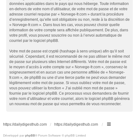
données applicables dans le pays qui nous héberge. Toute information
en-dehors de votre nom d’utilisateur, de votre mot de passe et de votre
adresse courriel requise par « Norvege-fr.com » durant la procédure
d’enregistrement, qu’elle soit obligatoire ou non, reste à la discrétion de
« Norvege-fr.com ». Dans tous les cas, vous pouvez choisir quelle
information de votre compte sera affichée publiquement. De plus, dans
votre profil, vous pouvez souscrire ou non à l’envoi automatique de
courriel par le logiciel phpBB.
Votre mot de passe est crypté (hashage à sens unique) afin qu’il soit
sécurisé. Cependant, il est recommandé de ne pas utiliser le même mot
de passe sur plusieurs sites Internet différents. Votre mot de passe est
le moyen d’accès à votre compte sur « Norvege-fr.com », conservez-le
soigneusement et en aucun cas une personne affiliée de « Norvege-
fr.com », de phpBB ou une d’une tierce partie ne peut vous demander
légitimement votre mot de passe. Si vous oubliez votre mot de passe,
vous pouvez utiliser la fonction « J’ai oublié mon mot de passe »
fournie par le logiciel phpBB. Ce processus vous demandera de fournir
votre nom d’utilisateur et votre courriel, alors le logiciel phpBB générera
un nouveau mot de passe qui vous permettra de vous reconnecter.
https://dailydigesthub.com
https://dailydigesthub.com
Développé par
phpBB
® Forum Software © phpBB Limited