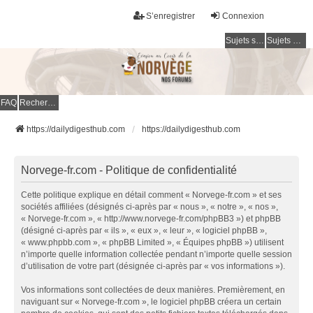
S’enregistrer
Connexion
Sujets sans réponse
Sujets actifs
FAQ
Rechercher
https://dailydigesthub.com
https://dailydigesthub.com
Norvege-fr.com - Politique de confidentialité
Cette politique explique en détail comment « Norvege-fr.com » et ses
sociétés affiliées (désignés ci-après par « nous », « notre », « nos »,
« Norvege-fr.com », « http://www.norvege-fr.com/phpBB3 ») et phpBB
(désigné ci-après par « ils », « eux », « leur », « logiciel phpBB »,
« www.phpbb.com », « phpBB Limited », « Équipes phpBB ») utilisent
n’importe quelle information collectée pendant n’importe quelle session
d’utilisation de votre part (désignée ci-après par « vos informations »).
Vos informations sont collectées de deux manières. Premièrement, en
naviguant sur « Norvege-fr.com », le logiciel phpBB créera un certain