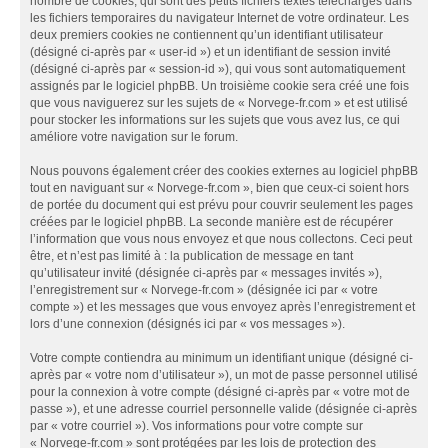
nombre de cookies, qui sont des petits fichiers textes téléchargés dans
les fichiers temporaires du navigateur Internet de votre ordinateur. Les
deux premiers cookies ne contiennent qu’un identifiant utilisateur
(désigné ci-après par « user-id ») et un identifiant de session invité
(désigné ci-après par « session-id »), qui vous sont automatiquement
assignés par le logiciel phpBB. Un troisième cookie sera créé une fois
que vous naviguerez sur les sujets de « Norvege-fr.com » et est utilisé
pour stocker les informations sur les sujets que vous avez lus, ce qui
améliore votre navigation sur le forum.
Nous pouvons également créer des cookies externes au logiciel phpBB
tout en naviguant sur « Norvege-fr.com », bien que ceux-ci soient hors
de portée du document qui est prévu pour couvrir seulement les pages
créées par le logiciel phpBB. La seconde manière est de récupérer
l’information que vous nous envoyez et que nous collectons. Ceci peut
être, et n’est pas limité à : la publication de message en tant
qu’utilisateur invité (désignée ci-après par « messages invités »),
l’enregistrement sur « Norvege-fr.com » (désignée ici par « votre
compte ») et les messages que vous envoyez après l’enregistrement et
lors d’une connexion (désignés ici par « vos messages »).
Votre compte contiendra au minimum un identifiant unique (désigné ci-
après par « votre nom d’utilisateur »), un mot de passe personnel utilisé
pour la connexion à votre compte (désigné ci-après par « votre mot de
passe »), et une adresse courriel personnelle valide (désignée ci-après
par « votre courriel »). Vos informations pour votre compte sur
« Norvege-fr.com » sont protégées par les lois de protection des