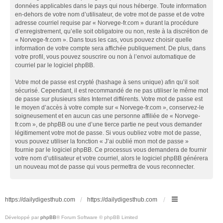
données applicables dans le pays qui nous héberge. Toute information
en-dehors de votre nom d’utilisateur, de votre mot de passe et de votre
adresse courriel requise par « Norvege-fr.com » durant la procédure
d’enregistrement, qu’elle soit obligatoire ou non, reste à la discrétion de
« Norvege-fr.com ». Dans tous les cas, vous pouvez choisir quelle
information de votre compte sera affichée publiquement. De plus, dans
votre profil, vous pouvez souscrire ou non à l’envoi automatique de
courriel par le logiciel phpBB.
Votre mot de passe est crypté (hashage à sens unique) afin qu’il soit
sécurisé. Cependant, il est recommandé de ne pas utiliser le même mot
de passe sur plusieurs sites Internet différents. Votre mot de passe est
le moyen d’accès à votre compte sur « Norvege-fr.com », conservez-le
soigneusement et en aucun cas une personne affiliée de « Norvege-
fr.com », de phpBB ou une d’une tierce partie ne peut vous demander
légitimement votre mot de passe. Si vous oubliez votre mot de passe,
vous pouvez utiliser la fonction « J’ai oublié mon mot de passe »
fournie par le logiciel phpBB. Ce processus vous demandera de fournir
votre nom d’utilisateur et votre courriel, alors le logiciel phpBB générera
un nouveau mot de passe qui vous permettra de vous reconnecter.
https://dailydigesthub.com
https://dailydigesthub.com
Développé par
phpBB
® Forum Software © phpBB Limited