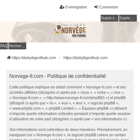
S’enregistrer
Connexion
Sujets sans réponse
Sujets actifs
FAQ
Rechercher
https://dailydigesthub.com
https://dailydigesthub.com
Norvege-fr.com - Politique de confidentialité
Cette politique explique en détail comment « Norvege-fr.com » et ses
sociétés affiliées (désignés ci-après par « nous », « notre », « nos »,
« Norvege-fr.com », « http://www.norvege-fr.com/phpBB3 ») et phpBB
(désigné ci-après par « ils », « eux », « leur », « logiciel phpBB »,
« www.phpbb.com », « phpBB Limited », « Équipes phpBB ») utilisent
n’importe quelle information collectée pendant n’importe quelle session
d’utilisation de votre part (désignée ci-après par « vos informations »).
Vos informations sont collectées de deux manières. Premièrement, en
naviguant sur « Norvege-fr.com », le logiciel phpBB créera un certain