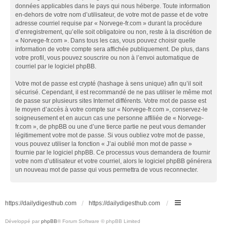
données applicables dans le pays qui nous héberge. Toute information
en-dehors de votre nom d’utilisateur, de votre mot de passe et de votre
adresse courriel requise par « Norvege-fr.com » durant la procédure
d’enregistrement, qu’elle soit obligatoire ou non, reste à la discrétion de
« Norvege-fr.com ». Dans tous les cas, vous pouvez choisir quelle
information de votre compte sera affichée publiquement. De plus, dans
votre profil, vous pouvez souscrire ou non à l’envoi automatique de
courriel par le logiciel phpBB.
Votre mot de passe est crypté (hashage à sens unique) afin qu’il soit
sécurisé. Cependant, il est recommandé de ne pas utiliser le même mot
de passe sur plusieurs sites Internet différents. Votre mot de passe est
le moyen d’accès à votre compte sur « Norvege-fr.com », conservez-le
soigneusement et en aucun cas une personne affiliée de « Norvege-
fr.com », de phpBB ou une d’une tierce partie ne peut vous demander
légitimement votre mot de passe. Si vous oubliez votre mot de passe,
vous pouvez utiliser la fonction « J’ai oublié mon mot de passe »
fournie par le logiciel phpBB. Ce processus vous demandera de fournir
votre nom d’utilisateur et votre courriel, alors le logiciel phpBB générera
un nouveau mot de passe qui vous permettra de vous reconnecter.
https://dailydigesthub.com
https://dailydigesthub.com
Développé par
phpBB
® Forum Software © phpBB Limited