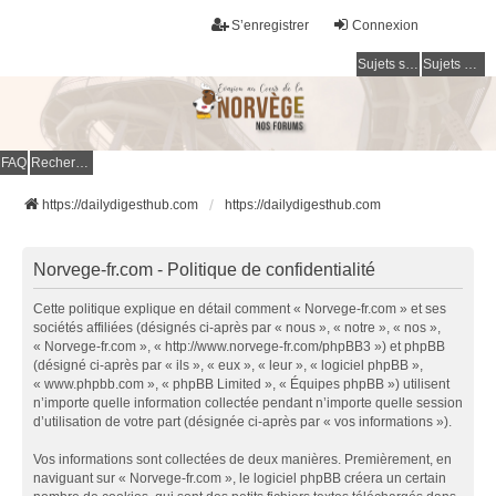
S’enregistrer
Connexion
Sujets sans réponse
Sujets actifs
FAQ
Rechercher
https://dailydigesthub.com
https://dailydigesthub.com
Norvege-fr.com - Politique de confidentialité
Cette politique explique en détail comment « Norvege-fr.com » et ses
sociétés affiliées (désignés ci-après par « nous », « notre », « nos »,
« Norvege-fr.com », « http://www.norvege-fr.com/phpBB3 ») et phpBB
(désigné ci-après par « ils », « eux », « leur », « logiciel phpBB »,
« www.phpbb.com », « phpBB Limited », « Équipes phpBB ») utilisent
n’importe quelle information collectée pendant n’importe quelle session
d’utilisation de votre part (désignée ci-après par « vos informations »).
Vos informations sont collectées de deux manières. Premièrement, en
naviguant sur « Norvege-fr.com », le logiciel phpBB créera un certain