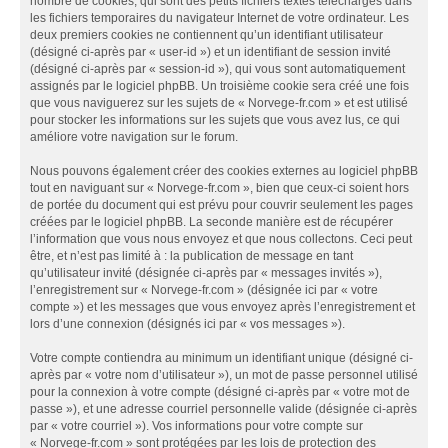
nombre de cookies, qui sont des petits fichiers textes téléchargés dans
les fichiers temporaires du navigateur Internet de votre ordinateur. Les
deux premiers cookies ne contiennent qu’un identifiant utilisateur
(désigné ci-après par « user-id ») et un identifiant de session invité
(désigné ci-après par « session-id »), qui vous sont automatiquement
assignés par le logiciel phpBB. Un troisième cookie sera créé une fois
que vous naviguerez sur les sujets de « Norvege-fr.com » et est utilisé
pour stocker les informations sur les sujets que vous avez lus, ce qui
améliore votre navigation sur le forum.
Nous pouvons également créer des cookies externes au logiciel phpBB
tout en naviguant sur « Norvege-fr.com », bien que ceux-ci soient hors
de portée du document qui est prévu pour couvrir seulement les pages
créées par le logiciel phpBB. La seconde manière est de récupérer
l’information que vous nous envoyez et que nous collectons. Ceci peut
être, et n’est pas limité à : la publication de message en tant
qu’utilisateur invité (désignée ci-après par « messages invités »),
l’enregistrement sur « Norvege-fr.com » (désignée ici par « votre
compte ») et les messages que vous envoyez après l’enregistrement et
lors d’une connexion (désignés ici par « vos messages »).
Votre compte contiendra au minimum un identifiant unique (désigné ci-
après par « votre nom d’utilisateur »), un mot de passe personnel utilisé
pour la connexion à votre compte (désigné ci-après par « votre mot de
passe »), et une adresse courriel personnelle valide (désignée ci-après
par « votre courriel »). Vos informations pour votre compte sur
« Norvege-fr.com » sont protégées par les lois de protection des