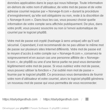
données applicables dans le pays qui nous héberge. Toute information
en-dehors de votre nom d’utilisateur, de votre mot de passe et de votre
adresse courriel requise par « Norvege-fr.com » durant la procédure
d’enregistrement, qu’elle soit obligatoire ou non, reste à la discrétion de
« Norvege-fr.com ». Dans tous les cas, vous pouvez choisir quelle
information de votre compte sera affichée publiquement. De plus, dans
votre profil, vous pouvez souscrire ou non à l’envoi automatique de
courriel par le logiciel phpBB.
Votre mot de passe est crypté (hashage à sens unique) afin qu’il soit
sécurisé. Cependant, il est recommandé de ne pas utiliser le même mot
de passe sur plusieurs sites Internet différents. Votre mot de passe est
le moyen d’accès à votre compte sur « Norvege-fr.com », conservez-le
soigneusement et en aucun cas une personne affiliée de « Norvege-
fr.com », de phpBB ou une d’une tierce partie ne peut vous demander
légitimement votre mot de passe. Si vous oubliez votre mot de passe,
vous pouvez utiliser la fonction « J’ai oublié mon mot de passe »
fournie par le logiciel phpBB. Ce processus vous demandera de fournir
votre nom d’utilisateur et votre courriel, alors le logiciel phpBB générera
un nouveau mot de passe qui vous permettra de vous reconnecter.
https://dailydigesthub.com
https://dailydigesthub.com
Développé par
phpBB
® Forum Software © phpBB Limited