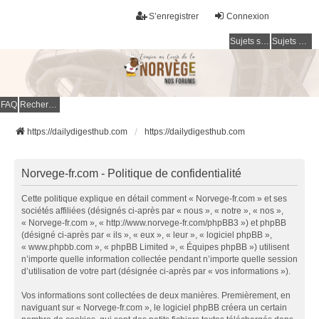
S’enregistrer
Connexion
Sujets sans réponse
Sujets actifs
FAQ
Rechercher
https://dailydigesthub.com
https://dailydigesthub.com
Norvege-fr.com - Politique de confidentialité
Cette politique explique en détail comment « Norvege-fr.com » et ses
sociétés affiliées (désignés ci-après par « nous », « notre », « nos »,
« Norvege-fr.com », « http://www.norvege-fr.com/phpBB3 ») et phpBB
(désigné ci-après par « ils », « eux », « leur », « logiciel phpBB »,
« www.phpbb.com », « phpBB Limited », « Équipes phpBB ») utilisent
n’importe quelle information collectée pendant n’importe quelle session
d’utilisation de votre part (désignée ci-après par « vos informations »).
Vos informations sont collectées de deux manières. Premièrement, en
naviguant sur « Norvege-fr.com », le logiciel phpBB créera un certain