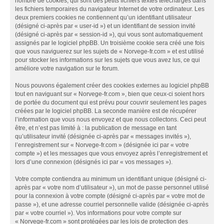
nombre de cookies, qui sont des petits fichiers textes téléchargés dans
les fichiers temporaires du navigateur Internet de votre ordinateur. Les
deux premiers cookies ne contiennent qu’un identifiant utilisateur
(désigné ci-après par « user-id ») et un identifiant de session invité
(désigné ci-après par « session-id »), qui vous sont automatiquement
assignés par le logiciel phpBB. Un troisième cookie sera créé une fois
que vous naviguerez sur les sujets de « Norvege-fr.com » et est utilisé
pour stocker les informations sur les sujets que vous avez lus, ce qui
améliore votre navigation sur le forum.
Nous pouvons également créer des cookies externes au logiciel phpBB
tout en naviguant sur « Norvege-fr.com », bien que ceux-ci soient hors
de portée du document qui est prévu pour couvrir seulement les pages
créées par le logiciel phpBB. La seconde manière est de récupérer
l’information que vous nous envoyez et que nous collectons. Ceci peut
être, et n’est pas limité à : la publication de message en tant
qu’utilisateur invité (désignée ci-après par « messages invités »),
l’enregistrement sur « Norvege-fr.com » (désignée ici par « votre
compte ») et les messages que vous envoyez après l’enregistrement et
lors d’une connexion (désignés ici par « vos messages »).
Votre compte contiendra au minimum un identifiant unique (désigné ci-
après par « votre nom d’utilisateur »), un mot de passe personnel utilisé
pour la connexion à votre compte (désigné ci-après par « votre mot de
passe »), et une adresse courriel personnelle valide (désignée ci-après
par « votre courriel »). Vos informations pour votre compte sur
« Norvege-fr.com » sont protégées par les lois de protection des