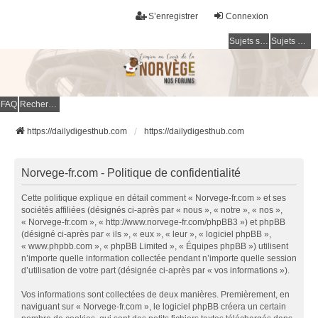
S’enregistrer
Connexion
Sujets sans réponse
Sujets actifs
FAQ
Rechercher
https://dailydigesthub.com
https://dailydigesthub.com
Norvege-fr.com - Politique de confidentialité
Cette politique explique en détail comment « Norvege-fr.com » et ses
sociétés affiliées (désignés ci-après par « nous », « notre », « nos »,
« Norvege-fr.com », « http://www.norvege-fr.com/phpBB3 ») et phpBB
(désigné ci-après par « ils », « eux », « leur », « logiciel phpBB »,
« www.phpbb.com », « phpBB Limited », « Équipes phpBB ») utilisent
n’importe quelle information collectée pendant n’importe quelle session
d’utilisation de votre part (désignée ci-après par « vos informations »).
Vos informations sont collectées de deux manières. Premièrement, en
naviguant sur « Norvege-fr.com », le logiciel phpBB créera un certain