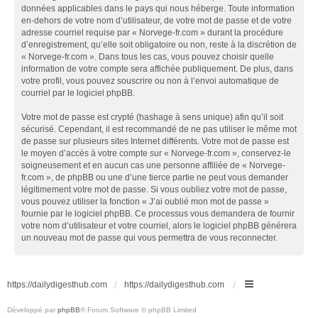
données applicables dans le pays qui nous héberge. Toute information
en-dehors de votre nom d’utilisateur, de votre mot de passe et de votre
adresse courriel requise par « Norvege-fr.com » durant la procédure
d’enregistrement, qu’elle soit obligatoire ou non, reste à la discrétion de
« Norvege-fr.com ». Dans tous les cas, vous pouvez choisir quelle
information de votre compte sera affichée publiquement. De plus, dans
votre profil, vous pouvez souscrire ou non à l’envoi automatique de
courriel par le logiciel phpBB.
Votre mot de passe est crypté (hashage à sens unique) afin qu’il soit
sécurisé. Cependant, il est recommandé de ne pas utiliser le même mot
de passe sur plusieurs sites Internet différents. Votre mot de passe est
le moyen d’accès à votre compte sur « Norvege-fr.com », conservez-le
soigneusement et en aucun cas une personne affiliée de « Norvege-
fr.com », de phpBB ou une d’une tierce partie ne peut vous demander
légitimement votre mot de passe. Si vous oubliez votre mot de passe,
vous pouvez utiliser la fonction « J’ai oublié mon mot de passe »
fournie par le logiciel phpBB. Ce processus vous demandera de fournir
votre nom d’utilisateur et votre courriel, alors le logiciel phpBB générera
un nouveau mot de passe qui vous permettra de vous reconnecter.
https://dailydigesthub.com
https://dailydigesthub.com
Développé par
phpBB
® Forum Software © phpBB Limited