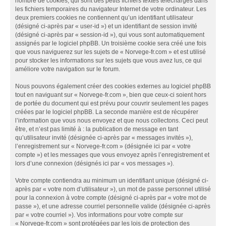
nombre de cookies, qui sont des petits fichiers textes téléchargés dans
les fichiers temporaires du navigateur Internet de votre ordinateur. Les
deux premiers cookies ne contiennent qu’un identifiant utilisateur
(désigné ci-après par « user-id ») et un identifiant de session invité
(désigné ci-après par « session-id »), qui vous sont automatiquement
assignés par le logiciel phpBB. Un troisième cookie sera créé une fois
que vous naviguerez sur les sujets de « Norvege-fr.com » et est utilisé
pour stocker les informations sur les sujets que vous avez lus, ce qui
améliore votre navigation sur le forum.
Nous pouvons également créer des cookies externes au logiciel phpBB
tout en naviguant sur « Norvege-fr.com », bien que ceux-ci soient hors
de portée du document qui est prévu pour couvrir seulement les pages
créées par le logiciel phpBB. La seconde manière est de récupérer
l’information que vous nous envoyez et que nous collectons. Ceci peut
être, et n’est pas limité à : la publication de message en tant
qu’utilisateur invité (désignée ci-après par « messages invités »),
l’enregistrement sur « Norvege-fr.com » (désignée ici par « votre
compte ») et les messages que vous envoyez après l’enregistrement et
lors d’une connexion (désignés ici par « vos messages »).
Votre compte contiendra au minimum un identifiant unique (désigné ci-
après par « votre nom d’utilisateur »), un mot de passe personnel utilisé
pour la connexion à votre compte (désigné ci-après par « votre mot de
passe »), et une adresse courriel personnelle valide (désignée ci-après
par « votre courriel »). Vos informations pour votre compte sur
« Norvege-fr.com » sont protégées par les lois de protection des