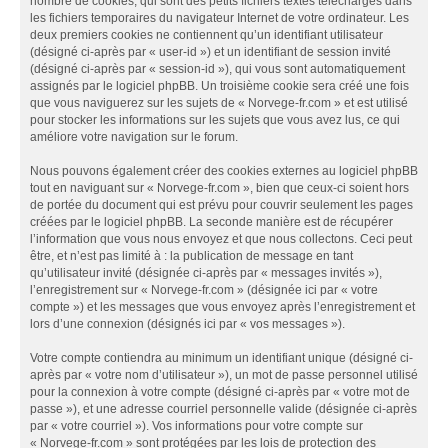
nombre de cookies, qui sont des petits fichiers textes téléchargés dans
les fichiers temporaires du navigateur Internet de votre ordinateur. Les
deux premiers cookies ne contiennent qu’un identifiant utilisateur
(désigné ci-après par « user-id ») et un identifiant de session invité
(désigné ci-après par « session-id »), qui vous sont automatiquement
assignés par le logiciel phpBB. Un troisième cookie sera créé une fois
que vous naviguerez sur les sujets de « Norvege-fr.com » et est utilisé
pour stocker les informations sur les sujets que vous avez lus, ce qui
améliore votre navigation sur le forum.
Nous pouvons également créer des cookies externes au logiciel phpBB
tout en naviguant sur « Norvege-fr.com », bien que ceux-ci soient hors
de portée du document qui est prévu pour couvrir seulement les pages
créées par le logiciel phpBB. La seconde manière est de récupérer
l’information que vous nous envoyez et que nous collectons. Ceci peut
être, et n’est pas limité à : la publication de message en tant
qu’utilisateur invité (désignée ci-après par « messages invités »),
l’enregistrement sur « Norvege-fr.com » (désignée ici par « votre
compte ») et les messages que vous envoyez après l’enregistrement et
lors d’une connexion (désignés ici par « vos messages »).
Votre compte contiendra au minimum un identifiant unique (désigné ci-
après par « votre nom d’utilisateur »), un mot de passe personnel utilisé
pour la connexion à votre compte (désigné ci-après par « votre mot de
passe »), et une adresse courriel personnelle valide (désignée ci-après
par « votre courriel »). Vos informations pour votre compte sur
« Norvege-fr.com » sont protégées par les lois de protection des