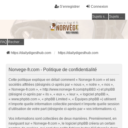
S’enregistrer
Connexion
Sujets sans réponse
Sujets actifs
FAQ
Rechercher
https://dailydigesthub.com
https://dailydigesthub.com
Norvege-fr.com - Politique de confidentialité
Cette politique explique en détail comment « Norvege-fr.com » et ses
sociétés affiliées (désignés ci-après par « nous », « notre », « nos »,
« Norvege-fr.com », « http://www.norvege-fr.com/phpBB3 ») et phpBB
(désigné ci-après par « ils », « eux », « leur », « logiciel phpBB »,
« www.phpbb.com », « phpBB Limited », « Équipes phpBB ») utilisent
n’importe quelle information collectée pendant n’importe quelle session
d’utilisation de votre part (désignée ci-après par « vos informations »).
Vos informations sont collectées de deux manières. Premièrement, en
naviguant sur « Norvege-fr.com », le logiciel phpBB créera un certain