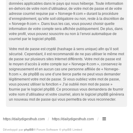
données applicables dans le pays qui nous héberge. Toute information
en-dehors de votre nom d’utilisateur, de votre mot de passe et de votre
adresse courriel requise par « Norvege-fr.com » durant la procédure
d’enregistrement, qu’elle soit obligatoire ou non, reste à la discrétion de
« Norvege-fr.com ». Dans tous les cas, vous pouvez choisir quelle
information de votre compte sera affichée publiquement. De plus, dans
votre profil, vous pouvez souscrire ou non à l’envoi automatique de
courriel par le logiciel phpBB.
Votre mot de passe est crypté (hashage à sens unique) afin qu’il soit
sécurisé. Cependant, il est recommandé de ne pas utiliser le même mot
de passe sur plusieurs sites Internet différents. Votre mot de passe est
le moyen d’accès à votre compte sur « Norvege-fr.com », conservez-le
soigneusement et en aucun cas une personne affiliée de « Norvege-
fr.com », de phpBB ou une d’une tierce partie ne peut vous demander
légitimement votre mot de passe. Si vous oubliez votre mot de passe,
vous pouvez utiliser la fonction « J’ai oublié mon mot de passe »
fournie par le logiciel phpBB. Ce processus vous demandera de fournir
votre nom d’utilisateur et votre courriel, alors le logiciel phpBB générera
un nouveau mot de passe qui vous permettra de vous reconnecter.
https://dailydigesthub.com
https://dailydigesthub.com
Développé par
phpBB
® Forum Software © phpBB Limited