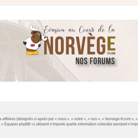
 affiliées (désignés ci-après par « nous », « notre », « nos », « Norvege-fr.com », 
« Équipes phpBB ») utilisent n’importe quelle information collectée pendant n’impor