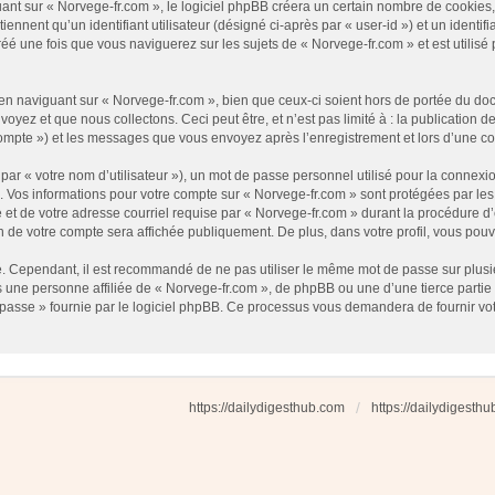
t sur « Norvege-fr.com », le logiciel phpBB créera un certain nombre de cookies, qu
nnent qu’un identifiant utilisateur (désigné ci-après par « user-id ») et un identifi
 une fois que vous naviguerez sur les sujets de « Norvege-fr.com » et est utilisé p
 naviguant sur « Norvege-fr.com », bien que ceux-ci soient hors de portée du docu
ez et que nous collectons. Ceci peut être, et n’est pas limité à : la publication d
e compte ») et les messages que vous envoyez après l’enregistrement et lors d’une 
ar « votre nom d’utilisateur »), un mot de passe personnel utilisé pour la connexio
»). Vos informations pour votre compte sur « Norvege-fr.com » sont protégées par l
et de votre adresse courriel requise par « Norvege-fr.com » durant la procédure d’en
n de votre compte sera affichée publiquement. De plus, dans votre profil, vous pouv
é. Cependant, il est recommandé de ne pas utiliser le même mot de passe sur plusieu
une personne affiliée de « Norvege-fr.com », de phpBB ou une d’une tierce partie
 passe » fournie par le logiciel phpBB. Ce processus vous demandera de fournir votre
https://dailydigesthub.com
https://dailydigesth