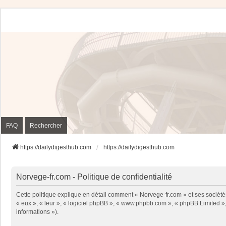
FAQ
Rechercher
https://dailydigesthub.com
https://dailydigesthub.com
Norvege-fr.com - Politique de confidentialité
Cette politique explique en détail comment « Norvege-fr.com » et ses sociétés
« eux », « leur », « logiciel phpBB », « www.phpbb.com », « phpBB Limited », 
informations »).