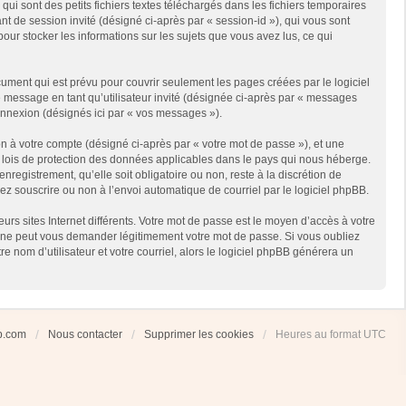
i sont des petits fichiers textes téléchargés dans les fichiers temporaires
ant de session invité (désigné ci-après par « session-id »), qui vous sont
our stocker les informations sur les sujets que vous avez lus, ce qui
ment qui est prévu pour couvrir seulement les pages créées par le logiciel
e message en tant qu’utilisateur invité (désignée ci-après par « messages
connexion (désignés ici par « vos messages »).
n à votre compte (désigné ci-après par « votre mot de passe »), et une
es lois de protection des données applicables dans le pays qui nous héberge.
registrement, qu’elle soit obligatoire ou non, reste à la discrétion de
ez souscrire ou non à l’envoi automatique de courriel par le logiciel phpBB.
rs sites Internet différents. Votre mot de passe est le moyen d’accès à votre
 ne peut vous demander légitimement votre mot de passe. Si vous oubliez
 nom d’utilisateur et votre courriel, alors le logiciel phpBB générera un
ub.com
Nous contacter
Supprimer les cookies
Heures au format
UTC