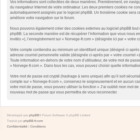
Vos informations sont collectées de deux manières. Premièrement, en naviguan
du navigateur Internet de votre ordinateur. Les deux premiers cookies ne contie
automatiquement assignés par le logiciel phpBB. Un troisième cookie sera créé
améliore votre navigation sur le forum.
Nous pouvons également créer des cookies externes au logiciel phpBB tout en
phpBB. La seconde manière est de récupérer l’information que vous nous envoy
invités »), l’enregistrement sur « Norvege-fr.com » (désignée ici par « votr
Votre compte contiendra au minimum un identifiant unique (désigné ci-après p
adresse courriel personnelle valide (désignée ci-après par « votre courriel 
Toute information en-dehors de votre nom d’utilisateur, de votre mot de passe 
« Norvege-fr.com ». Dans tous les cas, vous pouvez choisir quelle informatio
Votre mot de passe est crypté (hashage à sens unique) afin qu’il soit sécuris
compte sur « Norvege-fr.com », conservez-le soigneusement et en aucun cas 
votre mot de passe, vous pouvez utiliser la fonction « J’ai oublié mon mot de
nouveau mot de passe qui vous permettra de vous reconnecter.
Développé par
phpBB
® Forum Software © phpBB Limited
Traduit par
phpBB-fr.com
Confidentialité
|
Conditions