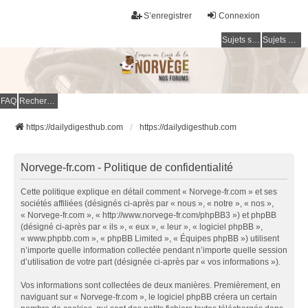
S’enregistrer
Connexion
Sujets sans réponse
Sujets actifs
FAQ
Rechercher
https://dailydigesthub.com
https://dailydigesthub.com
Norvege-fr.com - Politique de confidentialité
Cette politique explique en détail comment « Norvege-fr.com » et ses
sociétés affiliées (désignés ci-après par « nous », « notre », « nos »,
« Norvege-fr.com », « http://www.norvege-fr.com/phpBB3 ») et phpBB
(désigné ci-après par « ils », « eux », « leur », « logiciel phpBB »,
« www.phpbb.com », « phpBB Limited », « Équipes phpBB ») utilisent
n’importe quelle information collectée pendant n’importe quelle session
d’utilisation de votre part (désignée ci-après par « vos informations »).
Vos informations sont collectées de deux manières. Premièrement, en
naviguant sur « Norvege-fr.com », le logiciel phpBB créera un certain