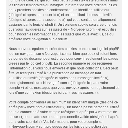
nombre de cookies, qui sont des petits fichiers textes téléchargés dans
les fichiers temporaires du navigateur Internet de votre ordinateur. Les
deux premiers cookies ne contiennent qu’un identifiant utilisateur
(désigné ci-après par « user-id ») et un identifiant de session invité
(désigné ci-après par « session-id »), qui vous sont automatiquement
assignés par le logiciel phpBB. Un troisième cookie sera créé une fois
que vous naviguerez sur les sujets de « Norvege-fr.com » et est utilisé
pour stocker les informations sur les sujets que vous avez lus, ce qui
améliore votre navigation sur le forum.
Nous pouvons également créer des cookies externes au logiciel phpBB
tout en naviguant sur « Norvege-fr.com », bien que ceux-ci soient hors
de portée du document qui est prévu pour couvrir seulement les pages
créées par le logiciel phpBB. La seconde manière est de récupérer
l’information que vous nous envoyez et que nous collectons. Ceci peut
être, et n’est pas limité à : la publication de message en tant
qu’utilisateur invité (désignée ci-après par « messages invités »),
l’enregistrement sur « Norvege-fr.com » (désignée ici par « votre
compte ») et les messages que vous envoyez après l’enregistrement et
lors d’une connexion (désignés ici par « vos messages »).
Votre compte contiendra au minimum un identifiant unique (désigné ci-
après par « votre nom d’utilisateur »), un mot de passe personnel utilisé
pour la connexion à votre compte (désigné ci-après par « votre mot de
passe »), et une adresse courriel personnelle valide (désignée ci-après
par « votre courriel »). Vos informations pour votre compte sur
« Norvege-fr.com » sont protégées par les lois de protection des