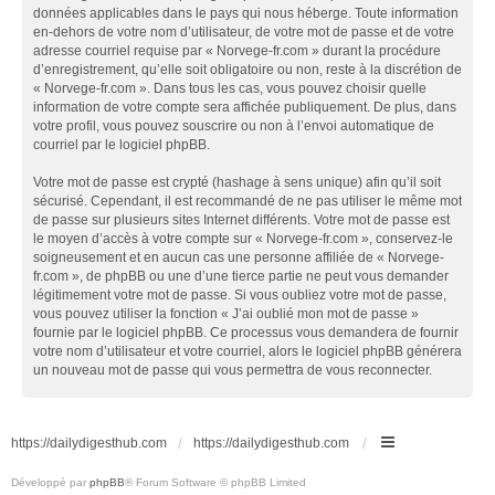
données applicables dans le pays qui nous héberge. Toute information
en-dehors de votre nom d’utilisateur, de votre mot de passe et de votre
adresse courriel requise par « Norvege-fr.com » durant la procédure
d’enregistrement, qu’elle soit obligatoire ou non, reste à la discrétion de
« Norvege-fr.com ». Dans tous les cas, vous pouvez choisir quelle
information de votre compte sera affichée publiquement. De plus, dans
votre profil, vous pouvez souscrire ou non à l’envoi automatique de
courriel par le logiciel phpBB.
Votre mot de passe est crypté (hashage à sens unique) afin qu’il soit
sécurisé. Cependant, il est recommandé de ne pas utiliser le même mot
de passe sur plusieurs sites Internet différents. Votre mot de passe est
le moyen d’accès à votre compte sur « Norvege-fr.com », conservez-le
soigneusement et en aucun cas une personne affiliée de « Norvege-
fr.com », de phpBB ou une d’une tierce partie ne peut vous demander
légitimement votre mot de passe. Si vous oubliez votre mot de passe,
vous pouvez utiliser la fonction « J’ai oublié mon mot de passe »
fournie par le logiciel phpBB. Ce processus vous demandera de fournir
votre nom d’utilisateur et votre courriel, alors le logiciel phpBB générera
un nouveau mot de passe qui vous permettra de vous reconnecter.
https://dailydigesthub.com
https://dailydigesthub.com
Développé par
phpBB
® Forum Software © phpBB Limited