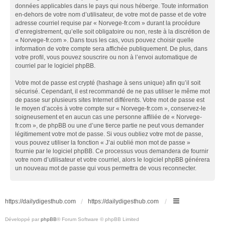
données applicables dans le pays qui nous héberge. Toute information
en-dehors de votre nom d’utilisateur, de votre mot de passe et de votre
adresse courriel requise par « Norvege-fr.com » durant la procédure
d’enregistrement, qu’elle soit obligatoire ou non, reste à la discrétion de
« Norvege-fr.com ». Dans tous les cas, vous pouvez choisir quelle
information de votre compte sera affichée publiquement. De plus, dans
votre profil, vous pouvez souscrire ou non à l’envoi automatique de
courriel par le logiciel phpBB.
Votre mot de passe est crypté (hashage à sens unique) afin qu’il soit
sécurisé. Cependant, il est recommandé de ne pas utiliser le même mot
de passe sur plusieurs sites Internet différents. Votre mot de passe est
le moyen d’accès à votre compte sur « Norvege-fr.com », conservez-le
soigneusement et en aucun cas une personne affiliée de « Norvege-
fr.com », de phpBB ou une d’une tierce partie ne peut vous demander
légitimement votre mot de passe. Si vous oubliez votre mot de passe,
vous pouvez utiliser la fonction « J’ai oublié mon mot de passe »
fournie par le logiciel phpBB. Ce processus vous demandera de fournir
votre nom d’utilisateur et votre courriel, alors le logiciel phpBB générera
un nouveau mot de passe qui vous permettra de vous reconnecter.
https://dailydigesthub.com
https://dailydigesthub.com
Développé par
phpBB
® Forum Software © phpBB Limited