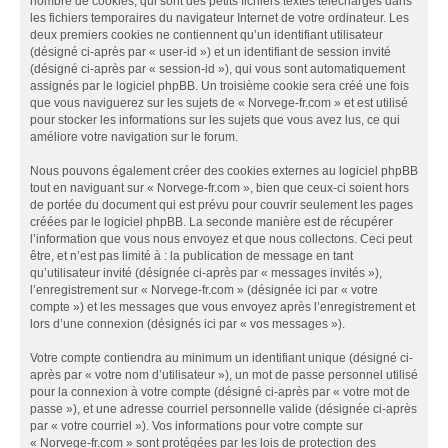
nombre de cookies, qui sont des petits fichiers textes téléchargés dans
les fichiers temporaires du navigateur Internet de votre ordinateur. Les
deux premiers cookies ne contiennent qu’un identifiant utilisateur
(désigné ci-après par « user-id ») et un identifiant de session invité
(désigné ci-après par « session-id »), qui vous sont automatiquement
assignés par le logiciel phpBB. Un troisième cookie sera créé une fois
que vous naviguerez sur les sujets de « Norvege-fr.com » et est utilisé
pour stocker les informations sur les sujets que vous avez lus, ce qui
améliore votre navigation sur le forum.
Nous pouvons également créer des cookies externes au logiciel phpBB
tout en naviguant sur « Norvege-fr.com », bien que ceux-ci soient hors
de portée du document qui est prévu pour couvrir seulement les pages
créées par le logiciel phpBB. La seconde manière est de récupérer
l’information que vous nous envoyez et que nous collectons. Ceci peut
être, et n’est pas limité à : la publication de message en tant
qu’utilisateur invité (désignée ci-après par « messages invités »),
l’enregistrement sur « Norvege-fr.com » (désignée ici par « votre
compte ») et les messages que vous envoyez après l’enregistrement et
lors d’une connexion (désignés ici par « vos messages »).
Votre compte contiendra au minimum un identifiant unique (désigné ci-
après par « votre nom d’utilisateur »), un mot de passe personnel utilisé
pour la connexion à votre compte (désigné ci-après par « votre mot de
passe »), et une adresse courriel personnelle valide (désignée ci-après
par « votre courriel »). Vos informations pour votre compte sur
« Norvege-fr.com » sont protégées par les lois de protection des