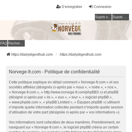
S’enregistrer
Connexion
Sujets sans réponse
Sujets actifs
FAQ
Rechercher
https://dailydigesthub.com
https://dailydigesthub.com
Norvege-fr.com - Politique de confidentialité
Cette politique explique en détail comment « Norvege-fr.com » et ses
sociétés affiliées (désignés ci-après par « nous », « notre », « nos »,
« Norvege-fr.com », « http://www.norvege-fr.com/phpBB3 ») et phpBB
(désigné ci-après par « ils », « eux », « leur », « logiciel phpBB »,
« www.phpbb.com », « phpBB Limited », « Équipes phpBB ») utilisent
n’importe quelle information collectée pendant n’importe quelle session
d’utilisation de votre part (désignée ci-après par « vos informations »).
Vos informations sont collectées de deux manières. Premièrement, en
naviguant sur « Norvege-fr.com », le logiciel phpBB créera un certain