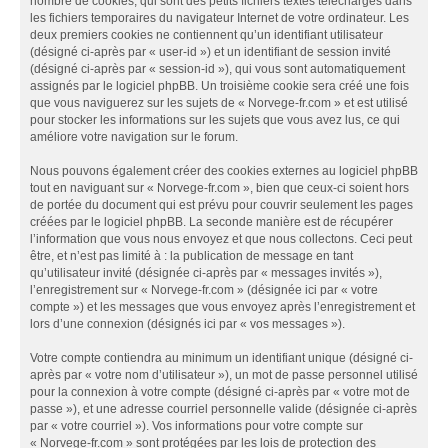
nombre de cookies, qui sont des petits fichiers textes téléchargés dans
les fichiers temporaires du navigateur Internet de votre ordinateur. Les
deux premiers cookies ne contiennent qu’un identifiant utilisateur
(désigné ci-après par « user-id ») et un identifiant de session invité
(désigné ci-après par « session-id »), qui vous sont automatiquement
assignés par le logiciel phpBB. Un troisième cookie sera créé une fois
que vous naviguerez sur les sujets de « Norvege-fr.com » et est utilisé
pour stocker les informations sur les sujets que vous avez lus, ce qui
améliore votre navigation sur le forum.
Nous pouvons également créer des cookies externes au logiciel phpBB
tout en naviguant sur « Norvege-fr.com », bien que ceux-ci soient hors
de portée du document qui est prévu pour couvrir seulement les pages
créées par le logiciel phpBB. La seconde manière est de récupérer
l’information que vous nous envoyez et que nous collectons. Ceci peut
être, et n’est pas limité à : la publication de message en tant
qu’utilisateur invité (désignée ci-après par « messages invités »),
l’enregistrement sur « Norvege-fr.com » (désignée ici par « votre
compte ») et les messages que vous envoyez après l’enregistrement et
lors d’une connexion (désignés ici par « vos messages »).
Votre compte contiendra au minimum un identifiant unique (désigné ci-
après par « votre nom d’utilisateur »), un mot de passe personnel utilisé
pour la connexion à votre compte (désigné ci-après par « votre mot de
passe »), et une adresse courriel personnelle valide (désignée ci-après
par « votre courriel »). Vos informations pour votre compte sur
« Norvege-fr.com » sont protégées par les lois de protection des