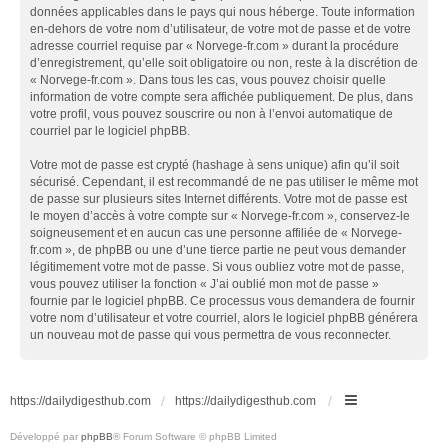
données applicables dans le pays qui nous héberge. Toute information
en-dehors de votre nom d’utilisateur, de votre mot de passe et de votre
adresse courriel requise par « Norvege-fr.com » durant la procédure
d’enregistrement, qu’elle soit obligatoire ou non, reste à la discrétion de
« Norvege-fr.com ». Dans tous les cas, vous pouvez choisir quelle
information de votre compte sera affichée publiquement. De plus, dans
votre profil, vous pouvez souscrire ou non à l’envoi automatique de
courriel par le logiciel phpBB.
Votre mot de passe est crypté (hashage à sens unique) afin qu’il soit
sécurisé. Cependant, il est recommandé de ne pas utiliser le même mot
de passe sur plusieurs sites Internet différents. Votre mot de passe est
le moyen d’accès à votre compte sur « Norvege-fr.com », conservez-le
soigneusement et en aucun cas une personne affiliée de « Norvege-
fr.com », de phpBB ou une d’une tierce partie ne peut vous demander
légitimement votre mot de passe. Si vous oubliez votre mot de passe,
vous pouvez utiliser la fonction « J’ai oublié mon mot de passe »
fournie par le logiciel phpBB. Ce processus vous demandera de fournir
votre nom d’utilisateur et votre courriel, alors le logiciel phpBB générera
un nouveau mot de passe qui vous permettra de vous reconnecter.
https://dailydigesthub.com
https://dailydigesthub.com
Développé par
phpBB
® Forum Software © phpBB Limited