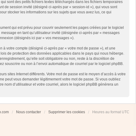
i sont des petits fichiers textes téléchargés dans les fichiers temporaires
ant de session invité (désigné ci-après par « session-id »), qui vous sont
our stocker les informations sur les sujets que vous avez lus, ce qui
ment qui est prévu pour couvrir seulement les pages créées par le logiciel
e message en tant qu’utilisateur invité (désignée ci-après par « messages
connexion (désignés ici par « vos messages »).
n à votre compte (désigné ci-après par « votre mot de passe »), et une
es lois de protection des données applicables dans le pays qui nous héberge.
registrement, qu’elle soit obligatoire ou non, reste à la discrétion de
ez souscrire ou non à l’envoi automatique de courriel par le logiciel phpBB.
rs sites Internet différents. Votre mot de passe est le moyen d’accès à votre
 ne peut vous demander légitimement votre mot de passe. Si vous oubliez
 nom d’utilisateur et votre courriel, alors le logiciel phpBB générera un
ub.com
Nous contacter
Supprimer les cookies
Heures au format
UTC