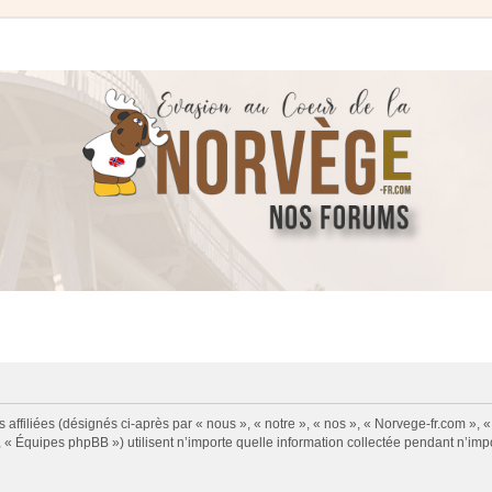
 affiliées (désignés ci-après par « nous », « notre », « nos », « Norvege-fr.com », 
« Équipes phpBB ») utilisent n’importe quelle information collectée pendant n’impor