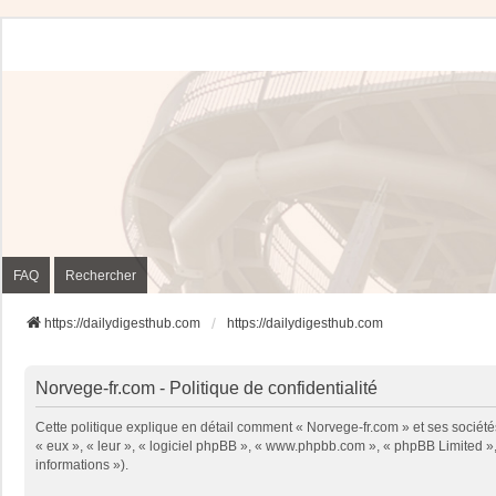
FAQ
Rechercher
https://dailydigesthub.com
https://dailydigesthub.com
Norvege-fr.com - Politique de confidentialité
Cette politique explique en détail comment « Norvege-fr.com » et ses sociétés
« eux », « leur », « logiciel phpBB », « www.phpbb.com », « phpBB Limited », 
informations »).