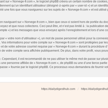
t sur « Norvege-fr.com », le logiciel phpBB créera un certain nombre de cookies, qu
nnent qu’un identifiant utilisateur (désigné ci-après par « user-id ») et un identifi
 une fois que vous naviguerez sur les sujets de « Norvege-fr.com » et est utilisé p
 naviguant sur « Norvege-fr.com », bien que ceux-ci soient hors de portée du docu
ez et que nous collectons. Ceci peut être, et n’est pas limité à : la publication d
e compte ») et les messages que vous envoyez après l’enregistrement et lors d’une 
ar « votre nom d’utilisateur »), un mot de passe personnel utilisé pour la connexio
»). Vos informations pour votre compte sur « Norvege-fr.com » sont protégées par l
et de votre adresse courriel requise par « Norvege-fr.com » durant la procédure d’en
n de votre compte sera affichée publiquement. De plus, dans votre profil, vous pouv
é. Cependant, il est recommandé de ne pas utiliser le même mot de passe sur plusieu
une personne affiliée de « Norvege-fr.com », de phpBB ou une d’une tierce partie
 passe » fournie par le logiciel phpBB. Ce processus vous demandera de fournir votre
https://dailydigesthub.com
https://dailydigesth