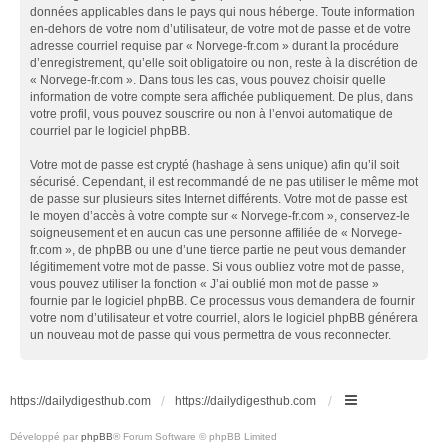
données applicables dans le pays qui nous héberge. Toute information
en-dehors de votre nom d’utilisateur, de votre mot de passe et de votre
adresse courriel requise par « Norvege-fr.com » durant la procédure
d’enregistrement, qu’elle soit obligatoire ou non, reste à la discrétion de
« Norvege-fr.com ». Dans tous les cas, vous pouvez choisir quelle
information de votre compte sera affichée publiquement. De plus, dans
votre profil, vous pouvez souscrire ou non à l’envoi automatique de
courriel par le logiciel phpBB.
Votre mot de passe est crypté (hashage à sens unique) afin qu’il soit
sécurisé. Cependant, il est recommandé de ne pas utiliser le même mot
de passe sur plusieurs sites Internet différents. Votre mot de passe est
le moyen d’accès à votre compte sur « Norvege-fr.com », conservez-le
soigneusement et en aucun cas une personne affiliée de « Norvege-
fr.com », de phpBB ou une d’une tierce partie ne peut vous demander
légitimement votre mot de passe. Si vous oubliez votre mot de passe,
vous pouvez utiliser la fonction « J’ai oublié mon mot de passe »
fournie par le logiciel phpBB. Ce processus vous demandera de fournir
votre nom d’utilisateur et votre courriel, alors le logiciel phpBB générera
un nouveau mot de passe qui vous permettra de vous reconnecter.
https://dailydigesthub.com
https://dailydigesthub.com
Développé par
phpBB
® Forum Software © phpBB Limited