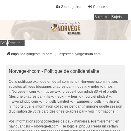
S’enregistrer
Connexion
Sujets sans réponse
Sujets actifs
FAQ
Rechercher
https://dailydigesthub.com
https://dailydigesthub.com
Norvege-fr.com - Politique de confidentialité
Cette politique explique en détail comment « Norvege-fr.com » et ses
sociétés affiliées (désignés ci-après par « nous », « notre », « nos »,
« Norvege-fr.com », « http://www.norvege-fr.com/phpBB3 ») et phpBB
(désigné ci-après par « ils », « eux », « leur », « logiciel phpBB »,
« www.phpbb.com », « phpBB Limited », « Équipes phpBB ») utilisent
n’importe quelle information collectée pendant n’importe quelle session
d’utilisation de votre part (désignée ci-après par « vos informations »).
Vos informations sont collectées de deux manières. Premièrement, en
naviguant sur « Norvege-fr.com », le logiciel phpBB créera un certain