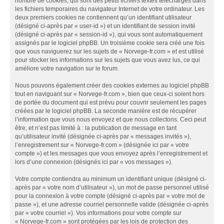
nombre de cookies, qui sont des petits fichiers textes téléchargés dans
les fichiers temporaires du navigateur Internet de votre ordinateur. Les
deux premiers cookies ne contiennent qu’un identifiant utilisateur
(désigné ci-après par « user-id ») et un identifiant de session invité
(désigné ci-après par « session-id »), qui vous sont automatiquement
assignés par le logiciel phpBB. Un troisième cookie sera créé une fois
que vous naviguerez sur les sujets de « Norvege-fr.com » et est utilisé
pour stocker les informations sur les sujets que vous avez lus, ce qui
améliore votre navigation sur le forum.
Nous pouvons également créer des cookies externes au logiciel phpBB
tout en naviguant sur « Norvege-fr.com », bien que ceux-ci soient hors
de portée du document qui est prévu pour couvrir seulement les pages
créées par le logiciel phpBB. La seconde manière est de récupérer
l’information que vous nous envoyez et que nous collectons. Ceci peut
être, et n’est pas limité à : la publication de message en tant
qu’utilisateur invité (désignée ci-après par « messages invités »),
l’enregistrement sur « Norvege-fr.com » (désignée ici par « votre
compte ») et les messages que vous envoyez après l’enregistrement et
lors d’une connexion (désignés ici par « vos messages »).
Votre compte contiendra au minimum un identifiant unique (désigné ci-
après par « votre nom d’utilisateur »), un mot de passe personnel utilisé
pour la connexion à votre compte (désigné ci-après par « votre mot de
passe »), et une adresse courriel personnelle valide (désignée ci-après
par « votre courriel »). Vos informations pour votre compte sur
« Norvege-fr.com » sont protégées par les lois de protection des