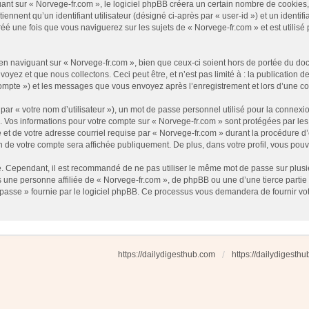
t sur « Norvege-fr.com », le logiciel phpBB créera un certain nombre de cookies, qu
nnent qu’un identifiant utilisateur (désigné ci-après par « user-id ») et un identifi
 une fois que vous naviguerez sur les sujets de « Norvege-fr.com » et est utilisé p
 naviguant sur « Norvege-fr.com », bien que ceux-ci soient hors de portée du docu
ez et que nous collectons. Ceci peut être, et n’est pas limité à : la publication d
e compte ») et les messages que vous envoyez après l’enregistrement et lors d’une 
ar « votre nom d’utilisateur »), un mot de passe personnel utilisé pour la connexio
»). Vos informations pour votre compte sur « Norvege-fr.com » sont protégées par l
et de votre adresse courriel requise par « Norvege-fr.com » durant la procédure d’en
n de votre compte sera affichée publiquement. De plus, dans votre profil, vous pouv
é. Cependant, il est recommandé de ne pas utiliser le même mot de passe sur plusieu
une personne affiliée de « Norvege-fr.com », de phpBB ou une d’une tierce partie
 passe » fournie par le logiciel phpBB. Ce processus vous demandera de fournir votre
https://dailydigesthub.com
https://dailydigesth