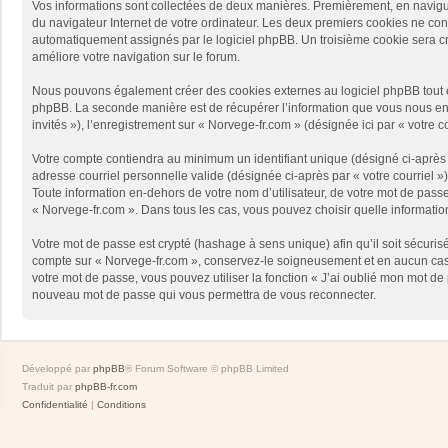
Vos informations sont collectées de deux manières. Premièrement, en naviguan
du navigateur Internet de votre ordinateur. Les deux premiers cookies ne contie
automatiquement assignés par le logiciel phpBB. Un troisième cookie sera créé
améliore votre navigation sur le forum.
Nous pouvons également créer des cookies externes au logiciel phpBB tout en
phpBB. La seconde manière est de récupérer l’information que vous nous envoy
invités »), l’enregistrement sur « Norvege-fr.com » (désignée ici par « votr
Votre compte contiendra au minimum un identifiant unique (désigné ci-après p
adresse courriel personnelle valide (désignée ci-après par « votre courriel 
Toute information en-dehors de votre nom d’utilisateur, de votre mot de passe 
« Norvege-fr.com ». Dans tous les cas, vous pouvez choisir quelle informatio
Votre mot de passe est crypté (hashage à sens unique) afin qu’il soit sécuris
compte sur « Norvege-fr.com », conservez-le soigneusement et en aucun cas 
votre mot de passe, vous pouvez utiliser la fonction « J’ai oublié mon mot de
nouveau mot de passe qui vous permettra de vous reconnecter.
Développé par
phpBB
® Forum Software © phpBB Limited
Traduit par
phpBB-fr.com
Confidentialité
|
Conditions