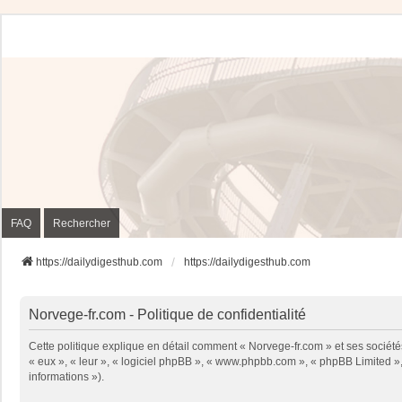
FAQ
Rechercher
https://dailydigesthub.com
https://dailydigesthub.com
Norvege-fr.com - Politique de confidentialité
Cette politique explique en détail comment « Norvege-fr.com » et ses sociétés
« eux », « leur », « logiciel phpBB », « www.phpbb.com », « phpBB Limited », 
informations »).