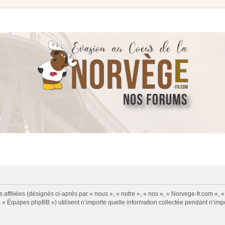
 affiliées (désignés ci-après par « nous », « notre », « nos », « Norvege-fr.com », 
« Équipes phpBB ») utilisent n’importe quelle information collectée pendant n’impor