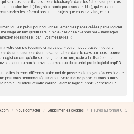
i sont des petits fichiers textes téléchargés dans les fichiers temporaires
ant de session invité (désigné ci-après par « session-id »), qui vous sont
our stocker les informations sur les sujets que vous avez lus, ce qui
ment qui est prévu pour couvrir seulement les pages créées par le logiciel
e message en tant qu’utilisateur invité (désignée ci-après par « messages
connexion (désignés ici par « vos messages »).
n à votre compte (désigné ci-après par « votre mot de passe »), et une
es lois de protection des données applicables dans le pays qui nous héberge.
registrement, qu’elle soit obligatoire ou non, reste à la discrétion de
ez souscrire ou non à l’envoi automatique de courriel par le logiciel phpBB.
rs sites Internet différents. Votre mot de passe est le moyen d’accès à votre
 ne peut vous demander légitimement votre mot de passe. Si vous oubliez
 nom d’utilisateur et votre courriel, alors le logiciel phpBB générera un
ub.com
Nous contacter
Supprimer les cookies
Heures au format
UTC