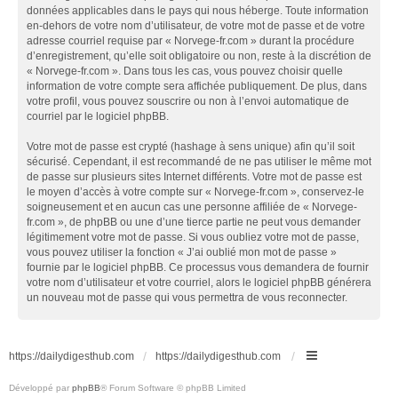
données applicables dans le pays qui nous héberge. Toute information
en-dehors de votre nom d’utilisateur, de votre mot de passe et de votre
adresse courriel requise par « Norvege-fr.com » durant la procédure
d’enregistrement, qu’elle soit obligatoire ou non, reste à la discrétion de
« Norvege-fr.com ». Dans tous les cas, vous pouvez choisir quelle
information de votre compte sera affichée publiquement. De plus, dans
votre profil, vous pouvez souscrire ou non à l’envoi automatique de
courriel par le logiciel phpBB.
Votre mot de passe est crypté (hashage à sens unique) afin qu’il soit
sécurisé. Cependant, il est recommandé de ne pas utiliser le même mot
de passe sur plusieurs sites Internet différents. Votre mot de passe est
le moyen d’accès à votre compte sur « Norvege-fr.com », conservez-le
soigneusement et en aucun cas une personne affiliée de « Norvege-
fr.com », de phpBB ou une d’une tierce partie ne peut vous demander
légitimement votre mot de passe. Si vous oubliez votre mot de passe,
vous pouvez utiliser la fonction « J’ai oublié mon mot de passe »
fournie par le logiciel phpBB. Ce processus vous demandera de fournir
votre nom d’utilisateur et votre courriel, alors le logiciel phpBB générera
un nouveau mot de passe qui vous permettra de vous reconnecter.
https://dailydigesthub.com
https://dailydigesthub.com
Développé par
phpBB
® Forum Software © phpBB Limited