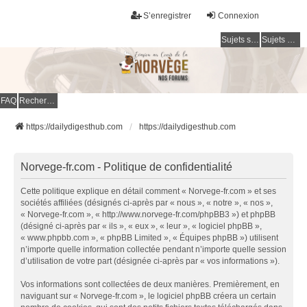
S’enregistrer
Connexion
Sujets sans réponse
Sujets actifs
FAQ
Rechercher
https://dailydigesthub.com
https://dailydigesthub.com
Norvege-fr.com - Politique de confidentialité
Cette politique explique en détail comment « Norvege-fr.com » et ses
sociétés affiliées (désignés ci-après par « nous », « notre », « nos »,
« Norvege-fr.com », « http://www.norvege-fr.com/phpBB3 ») et phpBB
(désigné ci-après par « ils », « eux », « leur », « logiciel phpBB »,
« www.phpbb.com », « phpBB Limited », « Équipes phpBB ») utilisent
n’importe quelle information collectée pendant n’importe quelle session
d’utilisation de votre part (désignée ci-après par « vos informations »).
Vos informations sont collectées de deux manières. Premièrement, en
naviguant sur « Norvege-fr.com », le logiciel phpBB créera un certain