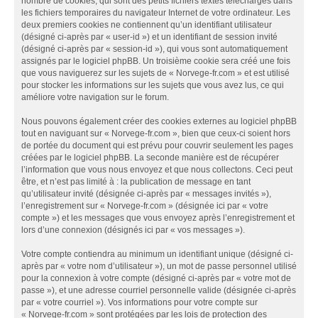
nombre de cookies, qui sont des petits fichiers textes téléchargés dans
les fichiers temporaires du navigateur Internet de votre ordinateur. Les
deux premiers cookies ne contiennent qu’un identifiant utilisateur
(désigné ci-après par « user-id ») et un identifiant de session invité
(désigné ci-après par « session-id »), qui vous sont automatiquement
assignés par le logiciel phpBB. Un troisième cookie sera créé une fois
que vous naviguerez sur les sujets de « Norvege-fr.com » et est utilisé
pour stocker les informations sur les sujets que vous avez lus, ce qui
améliore votre navigation sur le forum.
Nous pouvons également créer des cookies externes au logiciel phpBB
tout en naviguant sur « Norvege-fr.com », bien que ceux-ci soient hors
de portée du document qui est prévu pour couvrir seulement les pages
créées par le logiciel phpBB. La seconde manière est de récupérer
l’information que vous nous envoyez et que nous collectons. Ceci peut
être, et n’est pas limité à : la publication de message en tant
qu’utilisateur invité (désignée ci-après par « messages invités »),
l’enregistrement sur « Norvege-fr.com » (désignée ici par « votre
compte ») et les messages que vous envoyez après l’enregistrement et
lors d’une connexion (désignés ici par « vos messages »).
Votre compte contiendra au minimum un identifiant unique (désigné ci-
après par « votre nom d’utilisateur »), un mot de passe personnel utilisé
pour la connexion à votre compte (désigné ci-après par « votre mot de
passe »), et une adresse courriel personnelle valide (désignée ci-après
par « votre courriel »). Vos informations pour votre compte sur
« Norvege-fr.com » sont protégées par les lois de protection des