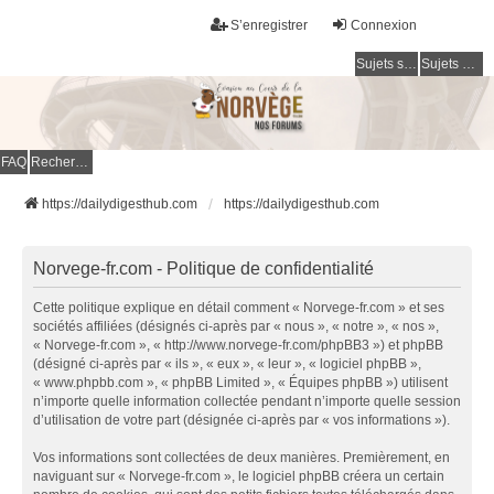
S’enregistrer
Connexion
Sujets sans réponse
Sujets actifs
FAQ
Rechercher
https://dailydigesthub.com
https://dailydigesthub.com
Norvege-fr.com - Politique de confidentialité
Cette politique explique en détail comment « Norvege-fr.com » et ses
sociétés affiliées (désignés ci-après par « nous », « notre », « nos »,
« Norvege-fr.com », « http://www.norvege-fr.com/phpBB3 ») et phpBB
(désigné ci-après par « ils », « eux », « leur », « logiciel phpBB »,
« www.phpbb.com », « phpBB Limited », « Équipes phpBB ») utilisent
n’importe quelle information collectée pendant n’importe quelle session
d’utilisation de votre part (désignée ci-après par « vos informations »).
Vos informations sont collectées de deux manières. Premièrement, en
naviguant sur « Norvege-fr.com », le logiciel phpBB créera un certain