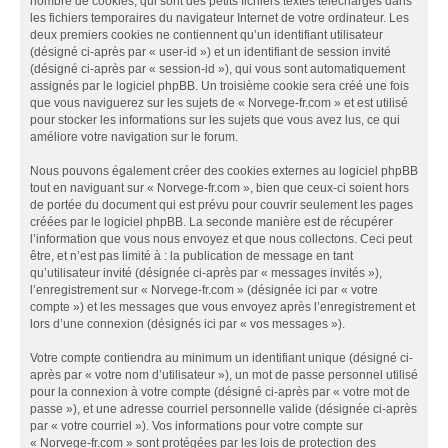
nombre de cookies, qui sont des petits fichiers textes téléchargés dans
les fichiers temporaires du navigateur Internet de votre ordinateur. Les
deux premiers cookies ne contiennent qu’un identifiant utilisateur
(désigné ci-après par « user-id ») et un identifiant de session invité
(désigné ci-après par « session-id »), qui vous sont automatiquement
assignés par le logiciel phpBB. Un troisième cookie sera créé une fois
que vous naviguerez sur les sujets de « Norvege-fr.com » et est utilisé
pour stocker les informations sur les sujets que vous avez lus, ce qui
améliore votre navigation sur le forum.
Nous pouvons également créer des cookies externes au logiciel phpBB
tout en naviguant sur « Norvege-fr.com », bien que ceux-ci soient hors
de portée du document qui est prévu pour couvrir seulement les pages
créées par le logiciel phpBB. La seconde manière est de récupérer
l’information que vous nous envoyez et que nous collectons. Ceci peut
être, et n’est pas limité à : la publication de message en tant
qu’utilisateur invité (désignée ci-après par « messages invités »),
l’enregistrement sur « Norvege-fr.com » (désignée ici par « votre
compte ») et les messages que vous envoyez après l’enregistrement et
lors d’une connexion (désignés ici par « vos messages »).
Votre compte contiendra au minimum un identifiant unique (désigné ci-
après par « votre nom d’utilisateur »), un mot de passe personnel utilisé
pour la connexion à votre compte (désigné ci-après par « votre mot de
passe »), et une adresse courriel personnelle valide (désignée ci-après
par « votre courriel »). Vos informations pour votre compte sur
« Norvege-fr.com » sont protégées par les lois de protection des