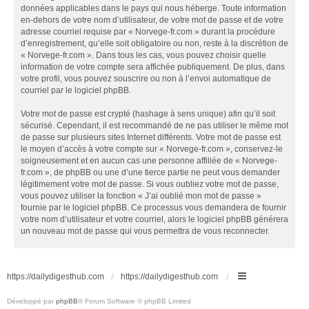
données applicables dans le pays qui nous héberge. Toute information
en-dehors de votre nom d’utilisateur, de votre mot de passe et de votre
adresse courriel requise par « Norvege-fr.com » durant la procédure
d’enregistrement, qu’elle soit obligatoire ou non, reste à la discrétion de
« Norvege-fr.com ». Dans tous les cas, vous pouvez choisir quelle
information de votre compte sera affichée publiquement. De plus, dans
votre profil, vous pouvez souscrire ou non à l’envoi automatique de
courriel par le logiciel phpBB.
Votre mot de passe est crypté (hashage à sens unique) afin qu’il soit
sécurisé. Cependant, il est recommandé de ne pas utiliser le même mot
de passe sur plusieurs sites Internet différents. Votre mot de passe est
le moyen d’accès à votre compte sur « Norvege-fr.com », conservez-le
soigneusement et en aucun cas une personne affiliée de « Norvege-
fr.com », de phpBB ou une d’une tierce partie ne peut vous demander
légitimement votre mot de passe. Si vous oubliez votre mot de passe,
vous pouvez utiliser la fonction « J’ai oublié mon mot de passe »
fournie par le logiciel phpBB. Ce processus vous demandera de fournir
votre nom d’utilisateur et votre courriel, alors le logiciel phpBB générera
un nouveau mot de passe qui vous permettra de vous reconnecter.
https://dailydigesthub.com
https://dailydigesthub.com
Développé par
phpBB
® Forum Software © phpBB Limited