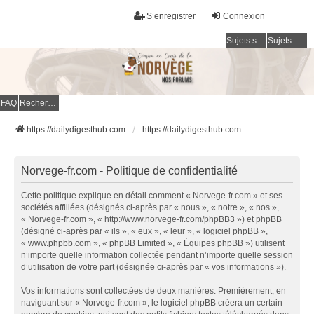
S’enregistrer
Connexion
Sujets sans réponse
Sujets actifs
FAQ
Rechercher
https://dailydigesthub.com
https://dailydigesthub.com
Norvege-fr.com - Politique de confidentialité
Cette politique explique en détail comment « Norvege-fr.com » et ses
sociétés affiliées (désignés ci-après par « nous », « notre », « nos »,
« Norvege-fr.com », « http://www.norvege-fr.com/phpBB3 ») et phpBB
(désigné ci-après par « ils », « eux », « leur », « logiciel phpBB »,
« www.phpbb.com », « phpBB Limited », « Équipes phpBB ») utilisent
n’importe quelle information collectée pendant n’importe quelle session
d’utilisation de votre part (désignée ci-après par « vos informations »).
Vos informations sont collectées de deux manières. Premièrement, en
naviguant sur « Norvege-fr.com », le logiciel phpBB créera un certain