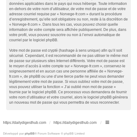
données applicables dans le pays qui nous héberge. Toute information
en-dehors de votre nom d’utilisateur, de votre mot de passe et de votre
adresse courriel requise par « Norvege-fr.com » durant la procédure
d’enregistrement, qu’elle soit obligatoire ou non, reste à la discrétion de
« Norvege-fr.com ». Dans tous les cas, vous pouvez choisir quelle
information de votre compte sera affichée publiquement. De plus, dans
votre profil, vous pouvez souscrire ou non à l’envoi automatique de
courriel par le logiciel phpBB.
Votre mot de passe est crypté (hashage à sens unique) afin qu’il soit
sécurisé. Cependant, il est recommandé de ne pas utiliser le même mot
de passe sur plusieurs sites Internet différents. Votre mot de passe est
le moyen d’accès à votre compte sur « Norvege-fr.com », conservez-le
soigneusement et en aucun cas une personne affiliée de « Norvege-
fr.com », de phpBB ou une d’une tierce partie ne peut vous demander
légitimement votre mot de passe. Si vous oubliez votre mot de passe,
vous pouvez utiliser la fonction « J’ai oublié mon mot de passe »
fournie par le logiciel phpBB. Ce processus vous demandera de fournir
votre nom d’utilisateur et votre courriel, alors le logiciel phpBB générera
un nouveau mot de passe qui vous permettra de vous reconnecter.
https://dailydigesthub.com
https://dailydigesthub.com
Développé par
phpBB
® Forum Software © phpBB Limited