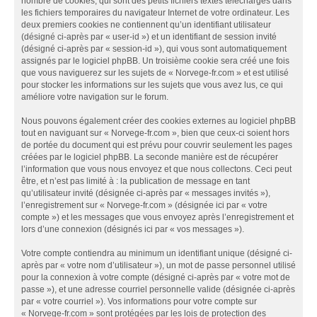
nombre de cookies, qui sont des petits fichiers textes téléchargés dans
les fichiers temporaires du navigateur Internet de votre ordinateur. Les
deux premiers cookies ne contiennent qu’un identifiant utilisateur
(désigné ci-après par « user-id ») et un identifiant de session invité
(désigné ci-après par « session-id »), qui vous sont automatiquement
assignés par le logiciel phpBB. Un troisième cookie sera créé une fois
que vous naviguerez sur les sujets de « Norvege-fr.com » et est utilisé
pour stocker les informations sur les sujets que vous avez lus, ce qui
améliore votre navigation sur le forum.
Nous pouvons également créer des cookies externes au logiciel phpBB
tout en naviguant sur « Norvege-fr.com », bien que ceux-ci soient hors
de portée du document qui est prévu pour couvrir seulement les pages
créées par le logiciel phpBB. La seconde manière est de récupérer
l’information que vous nous envoyez et que nous collectons. Ceci peut
être, et n’est pas limité à : la publication de message en tant
qu’utilisateur invité (désignée ci-après par « messages invités »),
l’enregistrement sur « Norvege-fr.com » (désignée ici par « votre
compte ») et les messages que vous envoyez après l’enregistrement et
lors d’une connexion (désignés ici par « vos messages »).
Votre compte contiendra au minimum un identifiant unique (désigné ci-
après par « votre nom d’utilisateur »), un mot de passe personnel utilisé
pour la connexion à votre compte (désigné ci-après par « votre mot de
passe »), et une adresse courriel personnelle valide (désignée ci-après
par « votre courriel »). Vos informations pour votre compte sur
« Norvege-fr.com » sont protégées par les lois de protection des