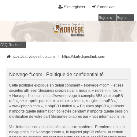
S’enregistrer
Connexion
Sujets sans réponse
Sujets actifs
FAQ
Rechercher
https://dailydigesthub.com
https://dailydigesthub.com
Norvege-fr.com - Politique de confidentialité
Cette politique explique en détail comment « Norvege-fr.com » et ses
sociétés affiliées (désignés ci-après par « nous », « notre », « nos »,
« Norvege-fr.com », « http://www.norvege-fr.com/phpBB3 ») et phpBB
(désigné ci-après par « ils », « eux », « leur », « logiciel phpBB »,
« www.phpbb.com », « phpBB Limited », « Équipes phpBB ») utilisent
n’importe quelle information collectée pendant n’importe quelle session
d’utilisation de votre part (désignée ci-après par « vos informations »).
Vos informations sont collectées de deux manières. Premièrement, en
naviguant sur « Norvege-fr.com », le logiciel phpBB créera un certain