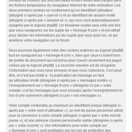
nombre de cookies, qui sont des petits fichiers textes téléchargés dans
les fichiers temporaires du navigateur Internet de votre ordinateur. Les
deux premiers cookies ne contiennent qu’un identifiant utilisateur
(désigné ci-après par « user-id ») et un identifiant de session invité
(désigné ci-après par « session-id »), qui vous sont automatiquement
assignés par le logiciel phpBB. Un troisième cookie sera créé une fois
que vous naviguerez sur les sujets de « Norvege-fr.com » et est utilisé
pour stocker les informations sur les sujets que vous avez lus, ce qui
améliore votre navigation sur le forum.
Nous pouvons également créer des cookies externes au logiciel phpBB
tout en naviguant sur « Norvege-fr.com », bien que ceux-ci soient hors
de portée du document qui est prévu pour couvrir seulement les pages
créées par le logiciel phpBB. La seconde manière est de récupérer
l’information que vous nous envoyez et que nous collectons. Ceci peut
être, et n’est pas limité à : la publication de message en tant
qu’utilisateur invité (désignée ci-après par « messages invités »),
l’enregistrement sur « Norvege-fr.com » (désignée ici par « votre
compte ») et les messages que vous envoyez après l’enregistrement et
lors d’une connexion (désignés ici par « vos messages »).
Votre compte contiendra au minimum un identifiant unique (désigné ci-
après par « votre nom d’utilisateur »), un mot de passe personnel utilisé
pour la connexion à votre compte (désigné ci-après par « votre mot de
passe »), et une adresse courriel personnelle valide (désignée ci-après
par « votre courriel »). Vos informations pour votre compte sur
« Norvege-fr.com » sont protégées par les lois de protection des