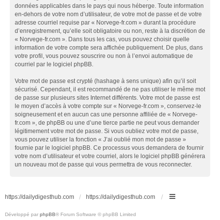
données applicables dans le pays qui nous héberge. Toute information
en-dehors de votre nom d’utilisateur, de votre mot de passe et de votre
adresse courriel requise par « Norvege-fr.com » durant la procédure
d’enregistrement, qu’elle soit obligatoire ou non, reste à la discrétion de
« Norvege-fr.com ». Dans tous les cas, vous pouvez choisir quelle
information de votre compte sera affichée publiquement. De plus, dans
votre profil, vous pouvez souscrire ou non à l’envoi automatique de
courriel par le logiciel phpBB.
Votre mot de passe est crypté (hashage à sens unique) afin qu’il soit
sécurisé. Cependant, il est recommandé de ne pas utiliser le même mot
de passe sur plusieurs sites Internet différents. Votre mot de passe est
le moyen d’accès à votre compte sur « Norvege-fr.com », conservez-le
soigneusement et en aucun cas une personne affiliée de « Norvege-
fr.com », de phpBB ou une d’une tierce partie ne peut vous demander
légitimement votre mot de passe. Si vous oubliez votre mot de passe,
vous pouvez utiliser la fonction « J’ai oublié mon mot de passe »
fournie par le logiciel phpBB. Ce processus vous demandera de fournir
votre nom d’utilisateur et votre courriel, alors le logiciel phpBB générera
un nouveau mot de passe qui vous permettra de vous reconnecter.
https://dailydigesthub.com
https://dailydigesthub.com
Développé par
phpBB
® Forum Software © phpBB Limited