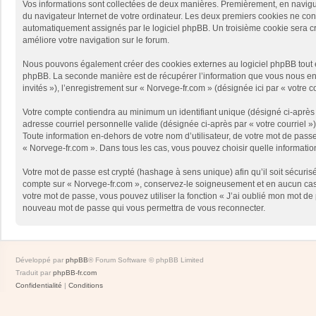
Vos informations sont collectées de deux manières. Premièrement, en naviguan
du navigateur Internet de votre ordinateur. Les deux premiers cookies ne contie
automatiquement assignés par le logiciel phpBB. Un troisième cookie sera créé
améliore votre navigation sur le forum.
Nous pouvons également créer des cookies externes au logiciel phpBB tout en
phpBB. La seconde manière est de récupérer l’information que vous nous envoy
invités »), l’enregistrement sur « Norvege-fr.com » (désignée ici par « votr
Votre compte contiendra au minimum un identifiant unique (désigné ci-après p
adresse courriel personnelle valide (désignée ci-après par « votre courriel 
Toute information en-dehors de votre nom d’utilisateur, de votre mot de passe 
« Norvege-fr.com ». Dans tous les cas, vous pouvez choisir quelle informatio
Votre mot de passe est crypté (hashage à sens unique) afin qu’il soit sécuris
compte sur « Norvege-fr.com », conservez-le soigneusement et en aucun cas 
votre mot de passe, vous pouvez utiliser la fonction « J’ai oublié mon mot de
nouveau mot de passe qui vous permettra de vous reconnecter.
Développé par
phpBB
® Forum Software © phpBB Limited
Traduit par
phpBB-fr.com
Confidentialité
|
Conditions