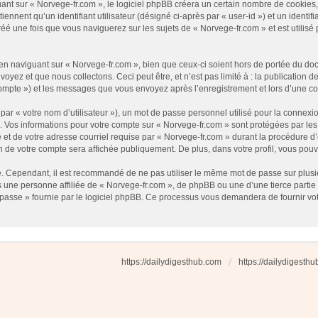
t sur « Norvege-fr.com », le logiciel phpBB créera un certain nombre de cookies, qu
nnent qu’un identifiant utilisateur (désigné ci-après par « user-id ») et un identifi
 une fois que vous naviguerez sur les sujets de « Norvege-fr.com » et est utilisé p
 naviguant sur « Norvege-fr.com », bien que ceux-ci soient hors de portée du docu
ez et que nous collectons. Ceci peut être, et n’est pas limité à : la publication d
e compte ») et les messages que vous envoyez après l’enregistrement et lors d’une 
ar « votre nom d’utilisateur »), un mot de passe personnel utilisé pour la connexio
»). Vos informations pour votre compte sur « Norvege-fr.com » sont protégées par l
et de votre adresse courriel requise par « Norvege-fr.com » durant la procédure d’en
n de votre compte sera affichée publiquement. De plus, dans votre profil, vous pouv
é. Cependant, il est recommandé de ne pas utiliser le même mot de passe sur plusieu
une personne affiliée de « Norvege-fr.com », de phpBB ou une d’une tierce partie
 passe » fournie par le logiciel phpBB. Ce processus vous demandera de fournir votre
https://dailydigesthub.com
https://dailydigesth