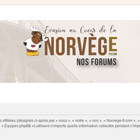
 affiliées (désignés ci-après par « nous », « notre », « nos », « Norvege-fr.com », 
« Équipes phpBB ») utilisent n’importe quelle information collectée pendant n’impor