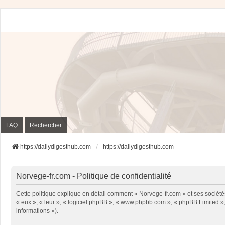
FAQ
Rechercher
https://dailydigesthub.com
https://dailydigesthub.com
Norvege-fr.com - Politique de confidentialité
Cette politique explique en détail comment « Norvege-fr.com » et ses sociétés
« eux », « leur », « logiciel phpBB », « www.phpbb.com », « phpBB Limited », 
informations »).