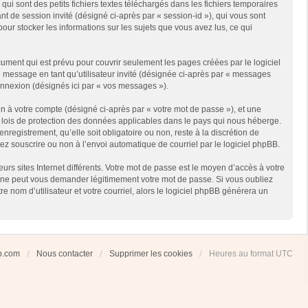
i sont des petits fichiers textes téléchargés dans les fichiers temporaires
ant de session invité (désigné ci-après par « session-id »), qui vous sont
our stocker les informations sur les sujets que vous avez lus, ce qui
ment qui est prévu pour couvrir seulement les pages créées par le logiciel
e message en tant qu’utilisateur invité (désignée ci-après par « messages
connexion (désignés ici par « vos messages »).
n à votre compte (désigné ci-après par « votre mot de passe »), et une
es lois de protection des données applicables dans le pays qui nous héberge.
registrement, qu’elle soit obligatoire ou non, reste à la discrétion de
ez souscrire ou non à l’envoi automatique de courriel par le logiciel phpBB.
rs sites Internet différents. Votre mot de passe est le moyen d’accès à votre
 ne peut vous demander légitimement votre mot de passe. Si vous oubliez
 nom d’utilisateur et votre courriel, alors le logiciel phpBB générera un
ub.com
Nous contacter
Supprimer les cookies
Heures au format
UTC